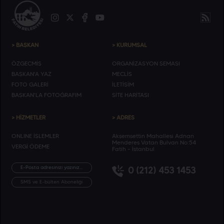
> BAŞKAN
> KURUMSAL
ÖZGEÇMİŞ
ORGANİZASYON ŞEMASI
BAŞKAN'A YAZ
MECLİS
FOTO GALERİ
İLETİŞİM
BAŞKAN'LA FOTOĞRAFIM
SİTE HARİTASI
> HİZMETLER
> ADRES
ONLINE İŞLEMLER
Akşemsettin Mahallesi Adnan
Menderes Vatan Bulvarı No:54
VERGİ ÖDEME
Fatih - İstanbul
0 (212) 453 1453
SMS ve E-bülten Aboneliği