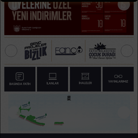
YAYINLARIMIZ
İHALELER
İLANLAR
BASINDA FATİH