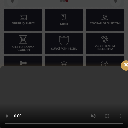
ONLINE İŞLEMLER
COĞRAFİ BİLGİ SİSTEMİ
FABİM
PROJE TANITIM
AFET TOPLANMA
SURİÇİ FATİH MOBİL
FİLMLERİMİZ
ALANLARI
KÜTÜPHANE ANLIK
NİKAH İŞLEMLERİ
KÜTÜPHANELER
DOLULUK
SPOR KAYIT &
SOSYAL BİRİMLER
360° SERGİLERİMİZ
MERKEZLER