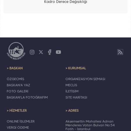
Kadro Derece Değişikliği
> BAŞKAN
> KURUMSAL
ÖZGEÇMİŞ
ORGANİZASYON ŞEMASI
BAŞKAN'A YAZ
MECLİS
FOTO GALERİ
İLETİŞİM
BAŞKAN'LA FOTOĞRAFIM
SİTE HARİTASI
> HİZMETLER
> ADRES
ONLINE İŞLEMLER
Akşemsettin Mahallesi Adnan
Menderes Vatan Bulvarı No:54
VERGİ ÖDEME
Fatih - İstanbul