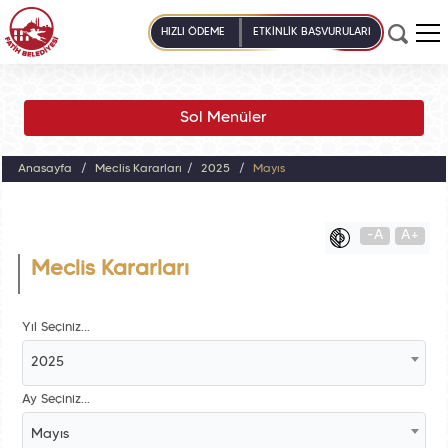
HIZLI ÖDEME
ETKİNLİK BAŞVURULARI
Sol Menüler
Anasayfa
Meclis Kararları
2025
Mayıs
-A
A+
Meclis Kararları
Yıl Seçiniz...
2025
Ay Seçiniz...
Mayıs