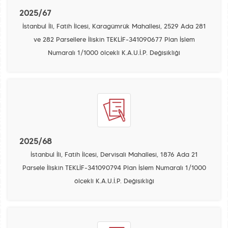
2025/67
İstanbul İli, Fatih İlçesi, Karagümrük Mahallesi, 2529 Ada 281
ve 282 Parsellere İlişkin TEKLİF-341090677 Plan İşlem
Numaralı 1/1000 ölçekli K.A.U.İ.P. Değişikliği
2025/68
İstanbul İli, Fatih İlçesi, Dervişali Mahallesi, 1876 Ada 21
Parsele İlişkin TEKLİF-341090794 Plan İşlem Numaralı 1/1000
ölçekli K.A.U.İ.P. Değişikliği