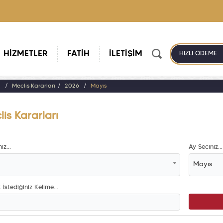
HİZMETLER
FATİH
İLETİŞİM
HIZLI ÖDEME
a
Meclis Kararları
2026
Mayıs
is Kararları
iz...
Ay Seçiniz...
Mayıs
İstediğiniz Kelime...