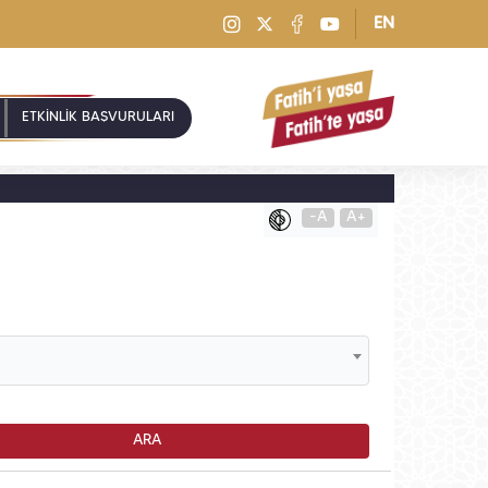
EN
ETKİNLİK BAŞVURULARI
-A
A+