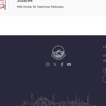
2026/84
Milli Emlak İle Taşınmaz Mahsubu
> 
ON
V