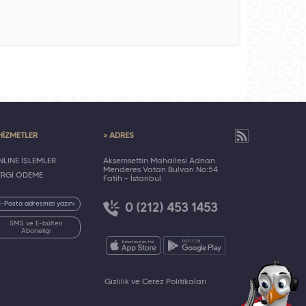
HİZMETLER
> ADRES
LINE İŞLEMLER
Akşemsettin Mahallesi Adnan
Menderes Vatan Bulvarı No:54
ERGİ ÖDEME
Fatih - İstanbul
0 (212) 453 1453
SMS ve E-bülten
Aboneliği
Gizlilik ve Çerez Politikaları