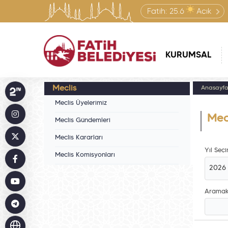
Fatih:
25.6
Açık
KURUMSAL
Meclis
Anasayf
Meclis Üyelerimiz
Mecl
Meclis Gündemleri
Meclis Kararları
Yıl Seçin
Meclis Komisyonları
2026
Aramak 