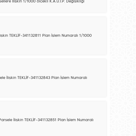
ellere İlişkin 1/1000 ölçekli K.A.U.İ.P. Değişikliği
 İlişkin TEKLİF-341132811 Plan İşlem Numaralı 1/1000
rsele İlişkin TEKLİF-341132843 Plan İşlem Numaralı
 Parsele İlişkin TEKLİF-341132851 Plan İşlem Numaralı