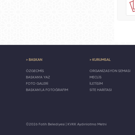
> BAŞKAN
> KURUMSAL
ÖZGEÇMİŞ
ORGANİZASYON ŞEMASI
BAŞKAN'A YAZ
MECLİS
FOTO GALERİ
İLETİŞİM
BAŞKAN'LA FOTOĞRAFIM
SİTE HARİTASI
©2026 Fatih Belediyesi |
KVKK Aydınlatma Metni