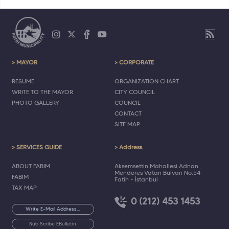
> MAYOR
> CORPORATE
RESUME
ORGANIZATION CHART
WRITE TO THE MAYOR
CITY COUNCIL
PHOTO GALLERY
COUNCIL
CONTACT
SITE MAP
> SERVICES GUIDE
> Address
ABOUT FABIM
Akşemsettin Mahallesi Adnan
Menderes Vatan Bulvarı No:54
FABİM
Fatih - İstanbul
TAX MAP
0 (212) 453 1453
Sub Scribe EBulletin