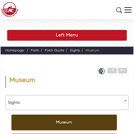
Left Menu
Homepage
Fatih
Fatih Guide
Sights
Museum
-A
A+
Museum
Sights
Museum