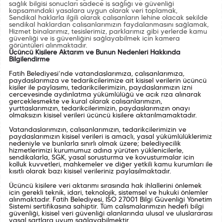
sağlık bilgisi sonuçları sadece iş sağlığı ve güvenliği
kapsamındaki yasalara uygun olarak veri toplamak,
Sendikal haklarla ilgili olarak çalışanların lehine olacak şekilde
sendikal haklardan çalışanlarımızın faydalanmasını sağlamak,
Hizmet binalarımız, tesislerimiz, parklarımız gibi yerlerde kamu
güvenliği ve iş güvenliğini sağlayabilmek için kamera
görüntüleri alınmaktadır.
Üçüncü Kişilere Aktarım ve Bunun Nedenleri Hakkında
Bilgilendirme
Fatih Belediyesi’nde vatandaşlarımıza, çalışanlarımıza,
paydaşlarımıza ve tedarikçilerimize ait kişisel verilerin üçüncü
kişiler ile paylaşımı, tedarikçilerimizin, paydaşlarımızın izni
çerçevesinde aydınlatma yükümlülüğü ve açık rıza alınarak
gerçekleşmekte ve kural olarak çalışanlarımızın,
yurttaşlarımızın, tedarikçilerimizin, paydaşlarımızın onayı
olmaksızın kişisel verileri üçüncü kişilere aktarılmamaktadır.
Vatandaşlarımızın, çalışanlarımızın, tedarikçilerimizin ve
paydaşlarımızın kişisel verileri iş amaçlı, yasal yükümlülüklerimiz
nedeniyle ve bunlarla sınırlı olmak üzere; belediyecilik
hizmetlerimizi kurumumuz adına yürüten yüklenicilerle,
sendikalarla, SGK, yasal soruşturma ve kovuşturmalar için
kolluk kuvvetleri, mahkemeler ve diğer yetkili kamu kurumları ile
kısıtlı olarak bazı kişisel verileriniz paylaşılmaktadır.
Üçüncü kişilere veri aktarımı sırasında hak ihlallerini önlemek
için gerekli teknik, idari, teknolojik, sistemsel ve hukuki önlemler
alınmaktadır. Fatih Belediyesi, ISO 27001 Bilgi Güvenliği Yönetim
Sistemi sertifikasına sahiptir. Tüm çalışmalarımızın hedefi bilgi
güvenliği, kişisel veri güvenliği alanlarında ulusal ve uluslararası
yasal şartlara uyum sağlayabilmektir.