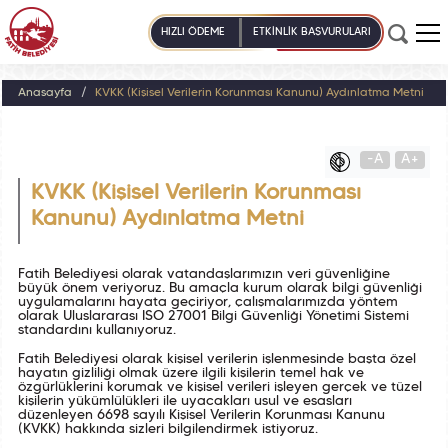
HIZLI ÖDEME
ETKİNLİK BAŞVURULARI
Anasayfa
KVKK (Kişisel Verilerin Korunması Kanunu) Aydınlatma Metni
-A
A+
KVKK (Kişisel Verilerin Korunması
Kanunu) Aydınlatma Metni
Fatih Belediyesi olarak vatandaşlarımızın veri güvenliğine
büyük önem veriyoruz. Bu amaçla kurum olarak bilgi güvenliği
uygulamalarını hayata geçiriyor, çalışmalarımızda yöntem
olarak Uluslararası ISO 27001 Bilgi Güvenliği Yönetimi Sistemi
standardını kullanıyoruz.
Fatih Belediyesi olarak kişisel verilerin işlenmesinde başta özel
hayatın gizliliği olmak üzere ilgili kişilerin temel hak ve
özgürlüklerini korumak ve kişisel verileri işleyen gerçek ve tüzel
kişilerin yükümlülükleri ile uyacakları usul ve esasları
düzenleyen 6698 sayılı Kişisel Verilerin Korunması Kanunu
(KVKK) hakkında sizleri bilgilendirmek istiyoruz.