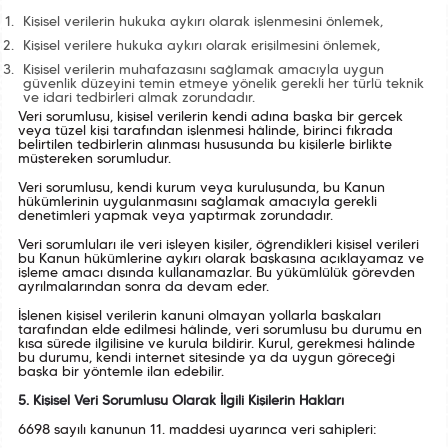
Kişisel verilerin hukuka aykırı olarak işlenmesini önlemek,
Kişisel verilere hukuka aykırı olarak erişilmesini önlemek,
Kişisel verilerin muhafazasını sağlamak amacıyla uygun
güvenlik düzeyini temin etmeye yönelik gerekli her türlü teknik
ve idari tedbirleri almak zorundadır.
Veri sorumlusu, kişisel verilerin kendi adına başka bir gerçek
veya tüzel kişi tarafından işlenmesi hâlinde, birinci fıkrada
belirtilen tedbirlerin alınması hususunda bu kişilerle birlikte
müştereken sorumludur.
Veri sorumlusu, kendi kurum veya kuruluşunda, bu Kanun
hükümlerinin uygulanmasını sağlamak amacıyla gerekli
denetimleri yapmak veya yaptırmak zorundadır.
Veri sorumluları ile veri işleyen kişiler, öğrendikleri kişisel verileri
bu Kanun hükümlerine aykırı olarak başkasına açıklayamaz ve
işleme amacı dışında kullanamazlar. Bu yükümlülük görevden
ayrılmalarından sonra da devam eder.
İşlenen kişisel verilerin kanuni olmayan yollarla başkaları
tarafından elde edilmesi hâlinde, veri sorumlusu bu durumu en
kısa sürede ilgilisine ve kurula bildirir. Kurul, gerekmesi hâlinde
bu durumu, kendi internet sitesinde ya da uygun göreceği
başka bir yöntemle ilan edebilir.
5. Kişisel Veri Sorumlusu Olarak İlgili Kişilerin Hakları
6698 sayılı kanunun 11. maddesi uyarınca veri sahipleri: