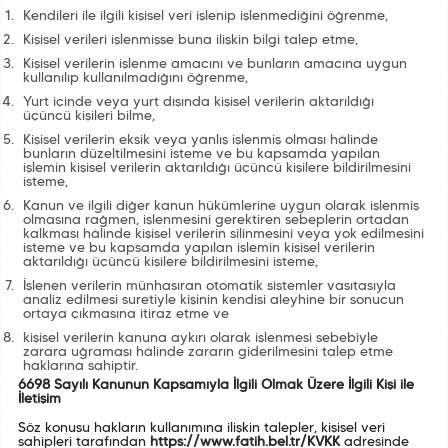
Kendileri ile ilgili kişisel veri işlenip işlenmediğini öğrenme,
Kişisel verileri işlenmişse buna ilişkin bilgi talep etme,
Kişisel verilerin işlenme amacını ve bunların amacına uygun
kullanılıp kullanılmadığını öğrenme,
Yurt içinde veya yurt dışında kişisel verilerin aktarıldığı
üçüncü kişileri bilme,
Kişisel verilerin eksik veya yanlış işlenmiş olması hâlinde
bunların düzeltilmesini isteme ve bu kapsamda yapılan
işlemin kişisel verilerin aktarıldığı üçüncü kişilere bildirilmesini
isteme,
Kanun ve ilgili diğer kanun hükümlerine uygun olarak işlenmiş
olmasına rağmen, işlenmesini gerektiren sebeplerin ortadan
kalkması hâlinde kişisel verilerin silinmesini veya yok edilmesini
isteme ve bu kapsamda yapılan işlemin kişisel verilerin
aktarıldığı üçüncü kişilere bildirilmesini isteme,
İşlenen verilerin münhasıran otomatik sistemler vasıtasıyla
analiz edilmesi suretiyle kişinin kendisi aleyhine bir sonucun
ortaya çıkmasına itiraz etme ve
kişisel verilerin kanuna aykırı olarak işlenmesi sebebiyle
zarara uğraması hâlinde zararın giderilmesini talep etme
haklarına sahiptir.
6698 Sayılı Kanunun Kapsamıyla İlgili Olmak Üzere İlgili Kişi ile
İletişim
Söz konusu hakların kullanımına ilişkin talepler, kişisel veri
sahipleri tarafından
https://www.fatih.bel.tr/KVKK
adresinde