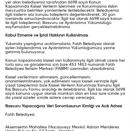
yer alan belediyemiz tarafından 6698 sayılı Kanun
Kapsamında Kişisel Verilerin İşlenmesi ve Korunmasına ilişkin
mevzuatta belirtilen yöntemlerle iletilebilecektir. Belediyemiz
ilgili kişilerin söz konusu taleplerini değerlendirerek, 30 gün
içerisinde sonuçlandıracaktır. İlgili kişi olarak 6698 sayılı kanun
ile ilgili taleplerinizi, Başvuru ve Aydınlatma Yükümlülüğü
sayfamızdan gerçekleştirebilirsiniz.
Kabul Etmeme ve İptal Hakkının Kullanılması
Yukarıda yaptığımız açıklamalarla, Fatih Belediyesi olarak
sizleri bilgilendirmiş ve Aydınlatma Yükümlüğümüzü yerine
getirmiş bulunuyoruz.
Kanun kapsamında kişisel veri kullanımıyla ilgili olmak üzere her
türlü soru ve görüşleriniz için bize 453 1453 numaralı Fatih
Belediyesi İletişim Merkezi (FABİM) üzerinden ulaşabilirsiniz.
Kişisel verilerinizin silinmesini, güncellenmesini,
anonimleştirilmesini, yok edilmesini veya kişisel verinizle ilgili
yasal taleplerinizi bize Kişisel Verilerin Korunması Kanunu İlgili
Kişi Başvuru Formu aracılığı ile iletebilirsiniz. İlgili kişi olarak 6698
sayılı kanuna uygun olarak mümkün olan en kısa süre içinde ya
da yasal süreler içinde sizlere cevap vereceğiz.
Başvuru Yapacağınız Veri Sorumlusunun Kimliği ve Açık Adresi
Fatih Belediyesi
Akşemsettin Mahallesi (Hocaüveyz Mevkii) Adnan Menderes