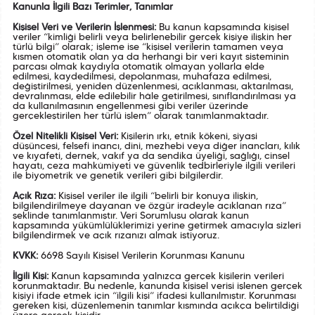
Kanunla İlgili Bazı Terimler, Tanımlar
Kişisel Veri ve Verilerin İşlenmesi:
Bu kanun kapsamında kişisel
veriler “kimliği belirli veya belirlenebilir gerçek kişiye ilişkin her
türlü bilgi” olarak; işleme ise “kişisel verilerin tamamen veya
kısmen otomatik olan ya da herhangi bir veri kayıt sisteminin
parçası olmak kaydıyla otomatik olmayan yollarla elde
edilmesi, kaydedilmesi, depolanması, muhafaza edilmesi,
değiştirilmesi, yeniden düzenlenmesi, açıklanması, aktarılması,
devralınması, elde edilebilir hâle getirilmesi, sınıflandırılması ya
da kullanılmasının engellenmesi gibi veriler üzerinde
gerçekleştirilen her türlü işlem” olarak tanımlanmaktadır.
Özel Nitelikli Kişisel Veri:
Kişilerin ırkı, etnik kökeni, siyasi
düşüncesi, felsefi inancı, dini, mezhebi veya diğer inançları, kılık
ve kıyafeti, dernek, vakıf ya da sendika üyeliği, sağlığı, cinsel
hayatı, ceza mahkûmiyeti ve güvenlik tedbirleriyle ilgili verileri
ile biyometrik ve genetik verileri gibi bilgilerdir.
Açık Rıza:
Kişisel veriler ile ilgili “belirli bir konuya ilişkin,
bilgilendirilmeye dayanan ve özgür iradeyle açıklanan rıza”
şeklinde tanımlanmıştır. Veri Sorumlusu olarak kanun
kapsamında yükümlülüklerimizi yerine getirmek amacıyla sizleri
bilgilendirmek ve açık rızanızı almak istiyoruz.
KVKK:
6698 Sayılı Kişisel Verilerin Korunması Kanunu
İlgili Kişi:
Kanun kapsamında yalnızca gerçek kişilerin verileri
korunmaktadır. Bu nedenle, kanunda kişisel verisi işlenen gerçek
kişiyi ifade etmek için “ilgili kişi” ifadesi kullanılmıştır. Korunması
gereken kişi, düzenlemenin tanımlar kısmında açıkça belirtildiği