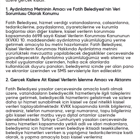
üzere gerçek kişidir.
1. Aydınlatma Metninin Amacı ve Fatih Belediyesi’nin Veri
Sorumlusu Olarak Konumu
Fatih Belediyesi, hizmet verdiği vatandaşlarına, çalışanlarına,
tedarikçilerine, paydaşlarına, ziyaretçilerine ve kurumla
bağlantısı olan diğer kişilere, kişisel verilerin korunması
kapsamında 6698 sayılı Kişisel Verilerin Korunması Kanununun
(KVKK) 10. maddesindeki aydınlatma yükümlülüğünü yerine
getirmek amacıyla bu metni hazırlamıştır. Fatih Belediyesi,
Kişisel Verilerin Korunması Hakkında Aydınlatma metnini
yürürlükteki mevzuatta yapılabilecek değişiklikler çerçevesinde
güncelleyecektir. Aydınlatma yükümlülüğümüz web sitemiz ve
mobil uygulamalar üzerinden, halka açık alanlarda
kullanılacak duyuru panoları, belediyemiz içinde yer alan pano
ve ekranlar üzerinden ve SMS servisleriyle ilan edilecektir.
2. Gerçek Kişilere Ait Kişisel Verilerin İşlenme Amacı ve Aktarımı
Fatih Belediyesi yasalar çerçevesinde amaçla kısıtlı olmak
üzere, vatandaşların belediyecilik hizmetleriyle ilgili taleplerini
yerine getirmek, belediyecilik hizmetlerini geliştirmek ve sizlere
daha iyi hizmet sunabilmek için kişisel ve özel nitelikli kişisel
verileri toplayabilmektedir. KVKK kapsamında kimlik bilgileriniz,
adresiniz, telefon numaranız, vergi numaranız, tapu bilgileriniz
gibi kişisel veriler matbu veya dijital ortamlar üzerinde
işlenebilmektedir. Türkiye Cumhuriyeti yasaları çerçevesinde
kamu hizmetleri kapsamında yetkili adli ve idari makamlara,
belediyemiz için hizmet veren belediye iktisadi teşekküllerine,
belediye hizmetleri verirken iş yaptığımız tedarikçilerimize kısıtlı
olarak, iş yapma amacıyla bazı kişisel verileriniz