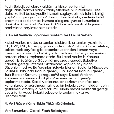
Fatih Belediyesi olarak aldığımız kişisel verilerinizi,
doğrudan/dolaylı olarak faaliyetlerimizi yürütebilmek, size
daha kaliteli belediyecilik hizmeti sağlayabilmek için iş birliği
yaptığımız program ortağı kurum, kuruluşlarla, verilerin bulut
ortamında saklanması hizmeti aldığımız yurtiçi kurumlarla,
Bankalar Arası Kart Merkezi (BKM) ve anlaşmalı olduğumuz
bankalarla paylaşılabilmektedir.
3. Kişisel Verilerin Toplanma Yöntemi ve Hukuki Sebebi
Kişisel veriler; matbu ortamlar, elektronik ortamlar, yazılımlar,
CD, DVD, USB, fotokopi, yazıcı, video, fotoğraf makinası, telefon,
tablet, web sayfası gibi ortamlar üzerinden kısmen veya
tamamen otomatik olarak ya da herhangi bir kayıt sisteminin
parçası olarak toplanmaktadır. Bu kişisel veriler İş Kanunu
gereği, İş Sağlığı ve Güvenliği mevzuatı gereği, Belediye
Kanunu gereği, İnternet Ortamında Yapılan Yayınların
Düzenlenmesi ve Bu Yayınlar Yoluyla İşlenen Suçlarla Mücadele
Edilmesi Hakkında Kanun gereği, Türk Ticaret Kanunu gereği,
Türk Borçlar Kanunu gereği, 6698 sayılı Kişisel Verilerin
Korunması Kanunu gibi ilgili diğer mevzuatlar gereği
toplanmaktadır. Kişisel verileriniz, bir sözleşmenin ifası için,
kanunlarda öngörülmesi halinde; bir hukuki yükümlülüğün yerin
getirilmesi amacıyla, veri sorumlusunun meşru menfaati gereği
veya farklı yasal hukuki sebeplerle toplanmakta ve
işlenmektedir.
4. Veri Güvenliğine İlişkin Yükümlülüklerimiz
Veri Sorumlusu Olarak Fatih Belediyesi;