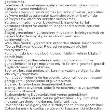
getirebilmek,
Belediyecilik hizmetlerimizi geliştirmek ve vatandaşlarımıza
daha iyi hizmet verebilmek,
Vatandaş memnuniyetini ölçmek için saha anketleri, web sitesi
ve/veya mobil uygulamalar üzerinden elektronik ortamda
ve/veya fiziki ortamda anketler düzenlemek,
Yurttaşlarımızdan gelen belediyecilik hizmetleri ile ilgili
vatandaş şikâyet ve önerilerini değerlendirebilmek, sorunları
çözebilmek,
Sosyal yardımlarda yurttaşların ihtiyaçlarını belirleyebilmek ve
gerekli hallerde sosyal yardım alacak yurttaşları
belirleyebilmek,
Web sitesi/mobil uygulamalar üzerinden sitemizi kullananların
“Çerez Politikası” gereği IP adresi ve benzeri bilgileri
toplayabilmek,
Kurumumuzla iş amaçlı bağı bulunan kişilerin iletişim bilgilerini
edinebilmek,
İş akitlerimizin, sözleşmelerin koşulları, güncel durumu ve
güncellemeler ile ilgili müşterilerimiz ile iletişime geçmek, gerekli
bilgilendirmeleri yapabilmek,
Spor okulları, etüt merkezleri, kurs merkezleri ve diğer kurslar
için kayıt yapabilmek,
Kamu güvenliğine ilişkin hususlarda talep halinde ve mevzuat
gereği kamu görevlilerine bilgi verebilmek,
İş ve staj başvurularını değerlendirebilmek,
İş birliği, ortak iş yapma, tedarik ve taşeronluk iş ve işlemleri
sırasında kullanmak,
Sözleşmelerle ilgili yükümlülükleri yerine getirebilmek,
Yasal yükümlülüklerimizi yerine getirebilmek ve yürürlükteki
mevzuattan doğan haklarımızı kullanabilmek,
Dolandırıcılık ve diğer yasa dışı faaliyetlerin önüne geçebilmek,
Çalışanlarımızın iş sağlığı ve güvenliği kapsamında elde edilen