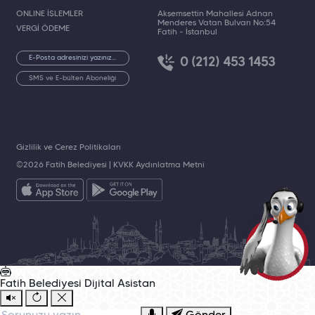
ONLINE İŞLEMLER
Akşemsettin Mahallesi Adnan
Menderes Vatan Bulvarı No:54
VERGİ ÖDEME
Fatih - İstanbul
0 (212) 453 1453
SMS ve E-bülten Aboneliği
Gizlilik ve Çerez Politikaları
©2026 Fatih Belediyesi |
KVKK Aydınlatma Metni
Fatih Belediyesi
Dijital Asistan