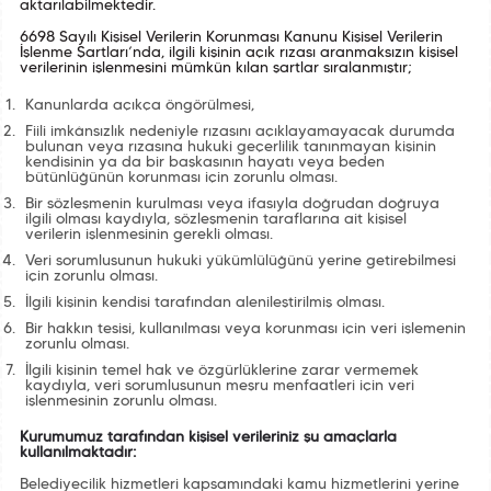
aktarılabilmektedir.
6698 Sayılı Kişisel Verilerin Korunması Kanunu Kişisel Verilerin
İşlenme Şartları’nda, ilgili kişinin açık rızası aranmaksızın kişisel
verilerinin işlenmesini mümkün kılan şartlar sıralanmıştır;
Kanunlarda açıkça öngörülmesi,
Fiili imkânsızlık nedeniyle rızasını açıklayamayacak durumda
bulunan veya rızasına hukuki geçerlilik tanınmayan kişinin
kendisinin ya da bir başkasının hayatı veya beden
bütünlüğünün korunması için zorunlu olması.
Bir sözleşmenin kurulması veya ifasıyla doğrudan doğruya
ilgili olması kaydıyla, sözleşmenin taraflarına ait kişisel
verilerin işlenmesinin gerekli olması.
Veri sorumlusunun hukuki yükümlülüğünü yerine getirebilmesi
için zorunlu olması.
İlgili kişinin kendisi tarafından alenileştirilmiş olması.
Bir hakkın tesisi, kullanılması veya korunması için veri işlemenin
zorunlu olması.
İlgili kişinin temel hak ve özgürlüklerine zarar vermemek
kaydıyla, veri sorumlusunun meşru menfaatleri için veri
işlenmesinin zorunlu olması.
Kurumumuz tarafından kişisel verileriniz şu amaçlarla
kullanılmaktadır:
Belediyecilik hizmetleri kapsamındaki kamu hizmetlerini yerine