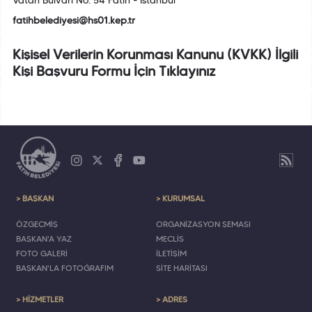
Vatan Bulvarı No: 54 Fatih - İstanbul
fatihbelediyesi@hs01.kep.tr
Kişisel Verilerin Korunması Kanunu (KVKK) İlgili
Kişi Başvuru Formu İçin Tıklayınız
> BAŞKAN
> KURUMSAL
ÖZGEÇMİŞ
ORGANİZASYON ŞEMASI
BAŞKAN'A YAZ
MECLİS
FOTO GALERİ
İLETİŞİM
BAŞKAN'LA FOTOĞRAFIM
SİTE HARİTASI
> HİZMETLER
> ADRES