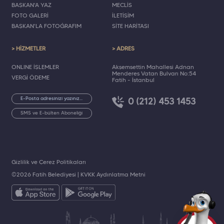
BAŞKAN'A YAZ
MECLİS
FOTO GALERİ
İLETİŞİM
BAŞKAN'LA FOTOĞRAFIM
SİTE HARİTASI
> HİZMETLER
> ADRES
ONLINE İŞLEMLER
Akşemsettin Mahallesi Adnan
Menderes Vatan Bulvarı No:54
VERGİ ÖDEME
Fatih - İstanbul
0 (212) 453 1453
SMS ve E-bülten Aboneliği
Gizlilik ve Çerez Politikaları
©2026 Fatih Belediyesi |
KVKK Aydınlatma Metni