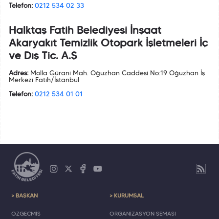
Telefon:
0212 534 02 33
Halktaş Fatih Belediyesi İnşaat
Akaryakıt Temizlik Otopark İşletmeleri İç
ve Dış Tic. A.Ş
Adres:
Molla Gürani Mah. Oğuzhan Caddesi No:19 Oğuzhan İş
Merkezi Fatih/İstanbul
Telefon:
0212 534 01 01
> BAŞKAN
> KURUMSAL
ÖZGEÇMİŞ
ORGANİZASYON ŞEMASI