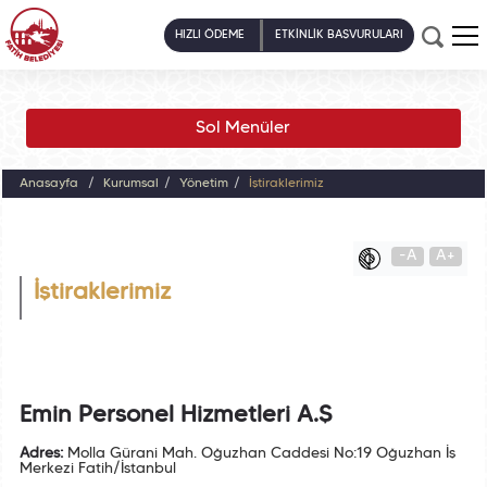
HIZLI ÖDEME
ETKİNLİK BAŞVURULARI
Sol Menüler
Anasayfa
Kurumsal
Yönetim
İştiraklerimiz
-A
A+
İştiraklerimiz
Emin Personel Hizmetleri A.Ş
Adres:
Molla Gürani Mah. Oğuzhan Caddesi No:19 Oğuzhan İş
Merkezi Fatih/İstanbul