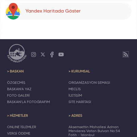
Yandex Haritada Göster
> BAŞKAN
> KURUMSAL
ÖZGEÇMİŞ
ORGANİZASYON ŞEMASI
BAŞKAN'A YAZ
MECLİS
FOTO GALERİ
İLETİŞİM
BAŞKAN'LA FOTOĞRAFIM
SİTE HARİTASI
> HİZMETLER
> ADRES
ONLINE İŞLEMLER
Akşemsettin Mahallesi Adnan
Menderes Vatan Bulvarı No:54
VERGİ ÖDEME
Fatih - İstanbul