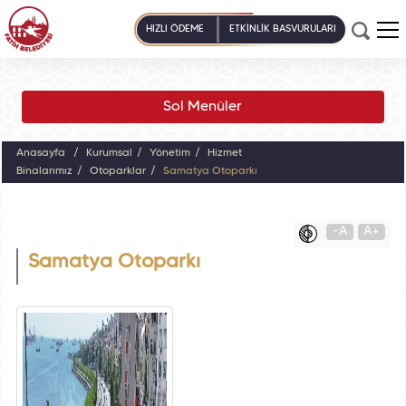
HIZLI ÖDEME
ETKİNLİK BAŞVURULARI
Sol Menüler
Anasayfa
Kurumsal
Yönetim
Hizmet
Binalarımız
Otoparklar
Samatya Otoparkı
-A
A+
Samatya Otoparkı