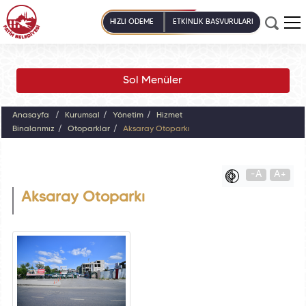
HIZLI ÖDEME
ETKİNLİK BAŞVURULARI
Sol Menüler
Anasayfa
Kurumsal
Yönetim
Hizmet
Binalarımız
Otoparklar
Aksaray Otoparkı
-A
A+
Aksaray Otoparkı