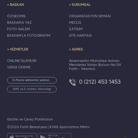
> BAŞKAN
> KURUMSAL
ÖZGEÇMİŞ
ORGANİZASYON ŞEMASI
BAŞKAN'A YAZ
MECLİS
FOTO GALERİ
İLETİŞİM
BAŞKAN'LA FOTOĞRAFIM
SİTE HARİTASI
> HİZMETLER
> ADRES
ONLINE İŞLEMLER
Akşemsettin Mahallesi Adnan
Menderes Vatan Bulvarı No:54
VERGİ ÖDEME
Fatih - İstanbul
0 (212) 453 1453
SMS ve E-bülten Aboneliği
Gizlilik ve Çerez Politikaları
©2026 Fatih Belediyesi |
KVKK Aydınlatma Metni