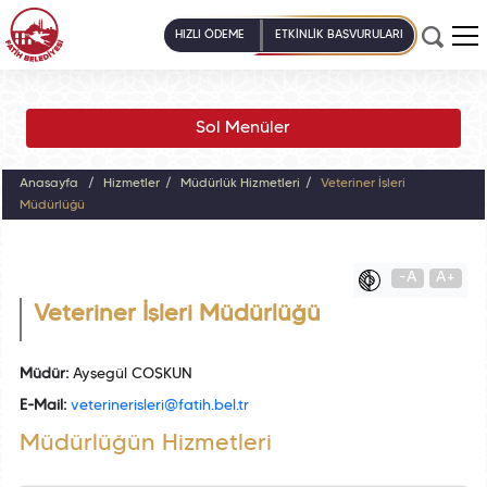
HIZLI ÖDEME
ETKİNLİK BAŞVURULARI
Sol Menüler
Anasayfa
Hizmetler
Müdürlük Hizmetleri
Veteriner İşleri
Müdürlüğü
-A
A+
Veteriner İşleri Müdürlüğü
Müdür:
Ayşegül COŞKUN
E-Mail:
veterinerisleri@fatih.bel.tr
Müdürlüğün Hizmetleri