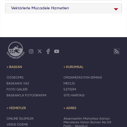
Vektörlerle Mücadele Hizmetleri
> BAŞKAN
> KURUMSAL
ÖZGEÇMİŞ
ORGANİZASYON ŞEMASI
BAŞKAN'A YAZ
MECLİS
FOTO GALERİ
İLETİŞİM
BAŞKAN'LA FOTOĞRAFIM
SİTE HARİTASI
> HİZMETLER
> ADRES
ONLINE İŞLEMLER
Akşemsettin Mahallesi Adnan
Menderes Vatan Bulvarı No:54
VERGİ ÖDEME
Fatih - İstanbul