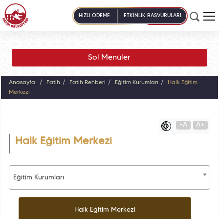
HIZLI ÖDEME
ETKİNLİK BAŞVURULARI
Sol Menüler
Anasayfa
Fatih
Fatih Rehberi
Eğitim Kurumları
Halk Eğitim
Merkezi
-A
A+
Halk Eğitim Merkezi
Eğitim Kurumları
Halk Eğitim Merkezi