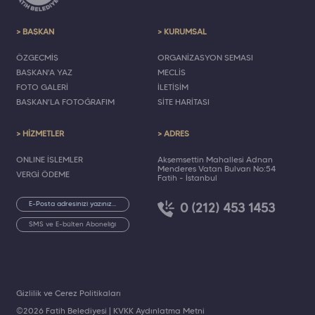
> BAŞKAN
> KURUMSAL
ÖZGEÇMİŞ
ORGANİZASYON ŞEMASI
BAŞKAN'A YAZ
MECLİS
FOTO GALERİ
İLETİŞİM
BAŞKAN'LA FOTOĞRAFIM
SİTE HARİTASI
> HİZMETLER
> ADRES
ONLINE İŞLEMLER
Akşemsettin Mahallesi Adnan
Menderes Vatan Bulvarı No:54
VERGİ ÖDEME
Fatih - İstanbul
0 (212) 453 1453
SMS ve E-bülten Aboneliği
Gizlilik ve Çerez Politikaları
©2026 Fatih Belediyesi |
KVKK Aydınlatma Metni