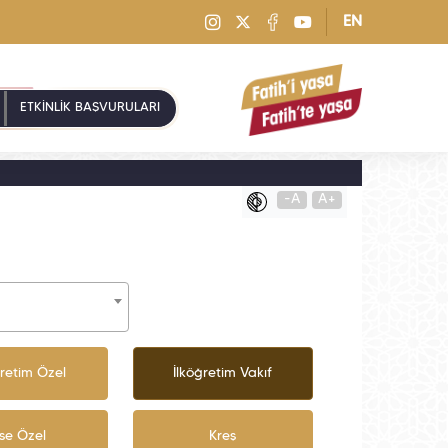
EN
ETKİNLİK BAŞVURULARI
-A
A+
ğretim Özel
İlköğretim Vakıf
ise Özel
Kreş