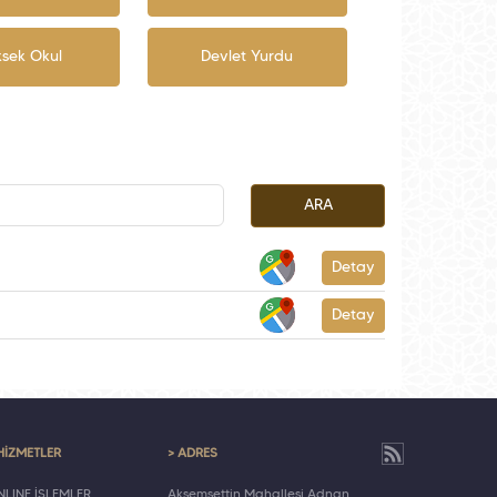
ksek Okul
Devlet Yurdu
ARA
Detay
Detay
HİZMETLER
> ADRES
LINE İŞLEMLER
Akşemsettin Mahallesi Adnan