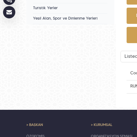
Turistik Yerler
Yeşil Alan, Spor ve Dinlenme Yerleri
Çoc
RU
> BAŞKAN
> KURUMSAL
ÖZGEÇMİŞ
ORGANİZASYON ŞEMASI