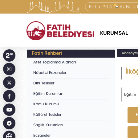
Fatih:
33.4
Az Bulut
KURUMSAL
Fatih Rehberi
Anasayf
Afet Toplanma Alanları
İlkö
Nöbetçi Eczaneler
Dini Tesisler
Eğitim Kurumları
Eğitim
Kamu Kurumu
Kültürel Tesisler
H
Sağlık Kurumları
Eczaneler