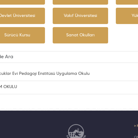
Devlet Üniversitesi
Vakıf Üniversitesi
Yü
Sürücü Kursu
Sanat Okulları
uklar Evi Pedagoji Enstitüsü Uygulama Okulu
M OKULU
> 
ON