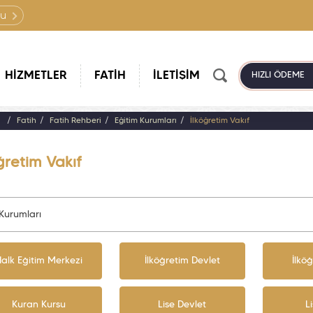
lu
HİZMETLER
FATİH
İLETİŞİM
HIZLI ÖDEME
a
Fatih
Fatih Rehberi
Eğitim Kurumları
İlköğretim Vakıf
ğretim Vakıf
 Kurumları
alk Eğitim Merkezi
İlköğretim Devlet
İlkö
Kuran Kursu
Lise Devlet
L