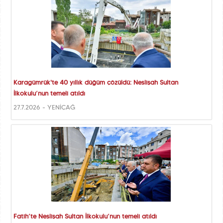
Karagümrük'te 40 yıllık düğüm çözüldü: Neslişah Sultan
İlkokulu’nun temeli atıldı
27.7.2026 - YENİÇAĞ
Fatih’te Neslişah Sultan İlkokulu’nun temeli atıldı