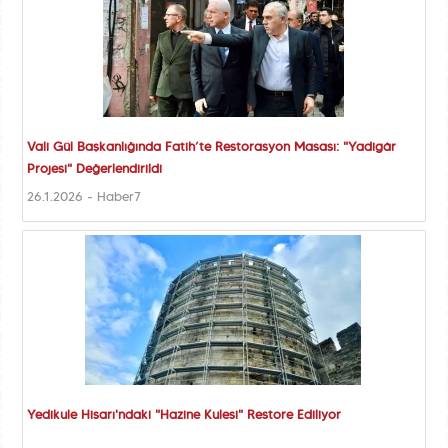
Vali Gül Başkanlığında Fatih’te Restorasyon Masası: "Yadigâr
Projesi" Değerlendirildi
26.1.2026 - Haber7
Yedikule Hisarı'ndaki "Hazine Kulesi" Restore Ediliyor