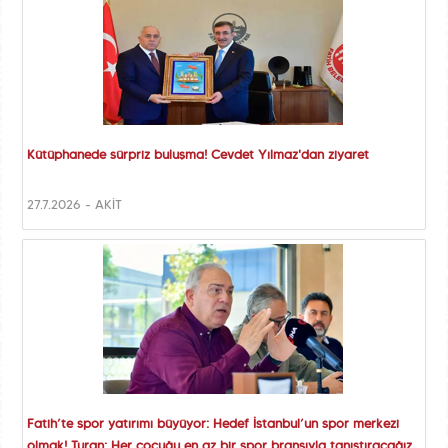
Kütüphanede sürpriz buluşma! Cevdet Yılmaz'dan ziyaret
27.7.2026 - AKİT
Fatih’te spor yatırımı büyüyor: Hedef İstanbul’un spor merkezi
olmak! Turan: Her çocuğu en az bir spor branşıyla tanıştıracağız