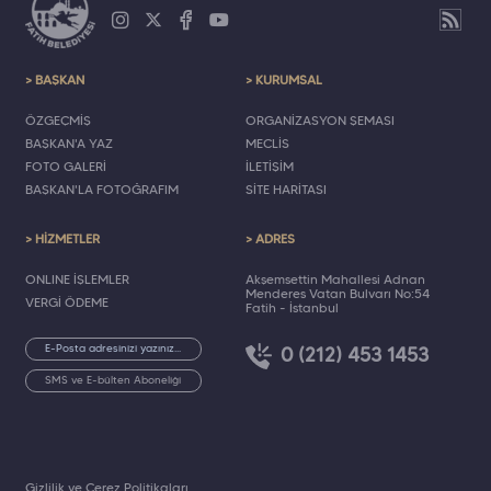
> BAŞKAN
> KURUMSAL
ÖZGEÇMİŞ
ORGANİZASYON ŞEMASI
BAŞKAN'A YAZ
MECLİS
FOTO GALERİ
İLETİŞİM
BAŞKAN'LA FOTOĞRAFIM
SİTE HARİTASI
> HİZMETLER
> ADRES
ONLINE İŞLEMLER
Akşemsettin Mahallesi Adnan
Menderes Vatan Bulvarı No:54
VERGİ ÖDEME
Fatih - İstanbul
0 (212) 453 1453
SMS ve E-bülten Aboneliği
Gizlilik ve Çerez Politikaları