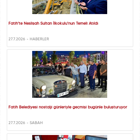
Fatih'te Neslişah Sultan İlkokulu'nun Temeli Atıldı
27.7.2026 - HABERLER
Fatih Belediyesi nostalji günleriyle geçmişi bugünle buluşturuyor
27.7.2026 - SABAH