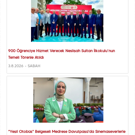
900 Öğrenciye Hizmet Verecek Neslişah Sultan İlkokulu’nun
Temeli Törenle Atıldı
3.8.2026 - SABAH
"Yeşil Otobüs" Belgeseli Medrese Davutpaşa'da Sinemaseverlerle