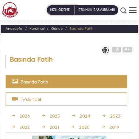
HIZLI ÖDEME
ETKİNLİK BAŞVURULARI
Anasayfa
Kurumsal
Güncel
Basında Fatih
-A
A+
Basında Fatih
Basında Fatih
Tv'de Fatih
2026
2025
2024
2023
2022
2021
2020
2019