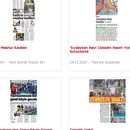
n Meşhur Kedileri
"Evdeyken Neyi Özledim Resim Yar
Sonuçlandı
021 - Yeni Şafak Pazar Eki
24.12.2021 - Türkiye Gazetesi