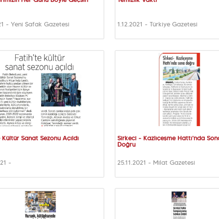
rımızın Her Günü Böyle Geçsin
Temizlik Vakti
21 - Yeni Şafak Gazetesi
1.12.2021 - Türkiye Gazetesi
e Kültür Sanat Sezonu Açıldı
Sirkeci - Kazlıçeşme Hattı'nda Son
Doğru
021 -
25.11.2021 - Milat Gazetesi