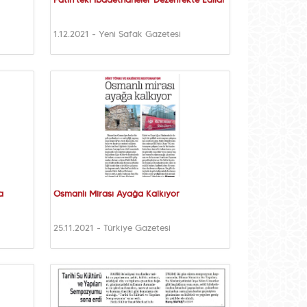
Fatih'teki İbadethaneler Dezenfekte Edildi
1.12.2021 - Yeni Şafak Gazetesi
a
Osmanlı Mirası Ayağa Kalkıyor
25.11.2021 - Türkiye Gazetesi