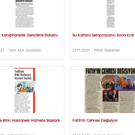
 Kütüphanede Gençlerle Buluştu
Su Kültürü Sempozyumu Sona Erdi
021 - Yeni Akit Gazetesi
21.11.2021 - Milat Gazetesi
e Bitki Hastanesi Hizmete Başladı
Fatih'in Çehresi Değişiyor