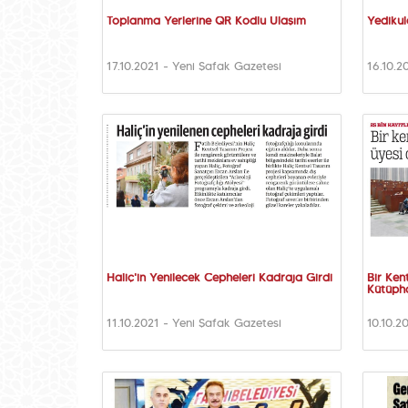
Toplanma Yerlerine QR Kodlu Ulaşım
Yedikul
17.10.2021 - Yeni Şafak Gazetesi
16.10.2
Haliç'in Yenilecek Cepheleri Kadraja Girdi
Bir Ken
Kütüph
11.10.2021 - Yeni Şafak Gazetesi
10.10.2