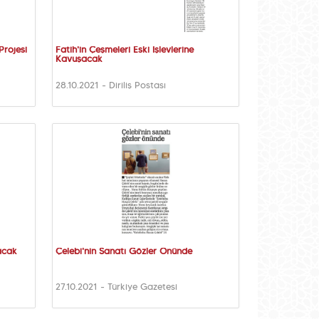
Projesi
Fatih'in Çeşmeleri Eski İşlevlerine
Kavuşacak
28.10.2021 - Diriliş Postası
acak
Çelebi'nin Sanatı Gözler Önünde
27.10.2021 - Türkiye Gazetesi