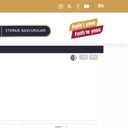
EN
ETKİNLİK BAŞVURULARI
-A
A+