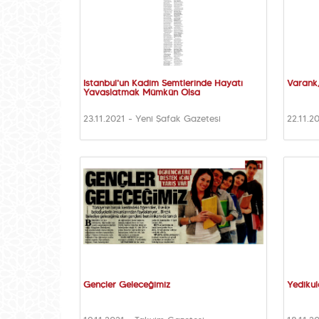
İstanbul'un Kadim Semtlerinde Hayatı
Varank,
Yavaşlatmak Mümkün Olsa
23.11.2021 - Yeni Şafak Gazetesi
22.11.2
Gençler Geleceğimiz
Yedikul