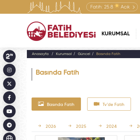
Fatih:
25.8
Açık
KURUMSAL
Anasayfa
Kurumsal
Güncel
Basında Fatih
Basında Fatih
Basında Fatih
Tv'de Fatih
2026
2025
2024
2