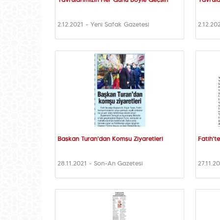
Yavrularımızın Her Günü Böyle Geçsin
Yavrula
2.12.2021 - Yeni Şafak Gazetesi
2.12.20
Başkan Turan'dan Komşu Ziyaretleri
Fatih't
28.11.2021 - Son-An Gazetesi
27.11.2