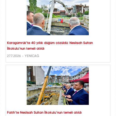
Karagümrük'te 40 yıllık düğüm çözüldü: Neslişah Sultan
İlkokulu’nun temeli atıldı
27.7.2026 - YENİÇAĞ
Fatih’te Neslişah Sultan İlkokulu’nun temeli atıldı