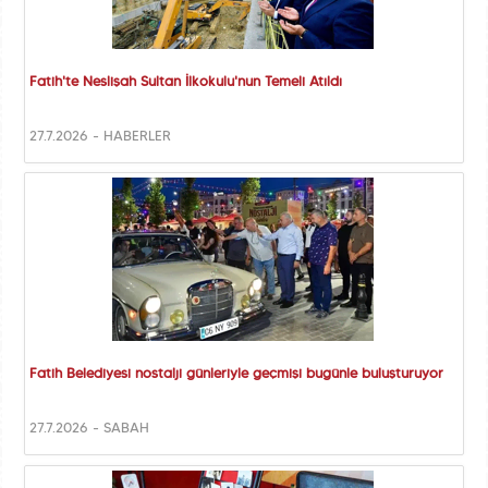
Fatih'te Neslişah Sultan İlkokulu'nun Temeli Atıldı
27.7.2026 - HABERLER
Fatih Belediyesi nostalji günleriyle geçmişi bugünle buluşturuyor
27.7.2026 - SABAH