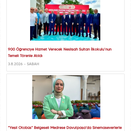
900 Öğrenciye Hizmet Verecek Neslişah Sultan İlkokulu’nun
Temeli Törenle Atıldı
3.8.2026 - SABAH
"Yeşil Otobüs" Belgeseli Medrese Davutpaşa'da Sinemaseverlerle