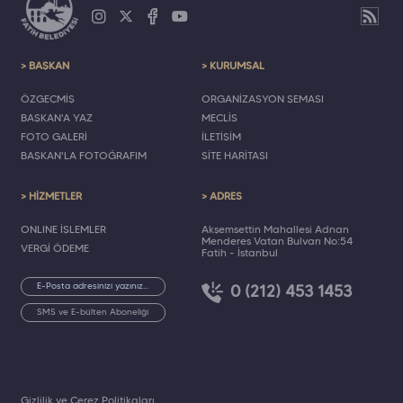
> BAŞKAN
> KURUMSAL
ÖZGEÇMİŞ
ORGANİZASYON ŞEMASI
BAŞKAN'A YAZ
MECLİS
FOTO GALERİ
İLETİŞİM
BAŞKAN'LA FOTOĞRAFIM
SİTE HARİTASI
> HİZMETLER
> ADRES
ONLINE İŞLEMLER
Akşemsettin Mahallesi Adnan
Menderes Vatan Bulvarı No:54
VERGİ ÖDEME
Fatih - İstanbul
0 (212) 453 1453
SMS ve E-bülten Aboneliği
Gizlilik ve Çerez Politikaları