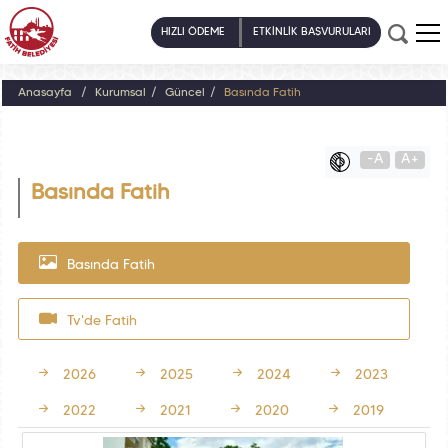
HIZLI ÖDEME
ETKİNLİK BAŞVURULARI
Anasayfa
Kurumsal
Güncel
Basında Fatih
-A
A+
Basında Fatih
Basında Fatih
Tv'de Fatih
2026
2025
2024
2023
2022
2021
2020
2019