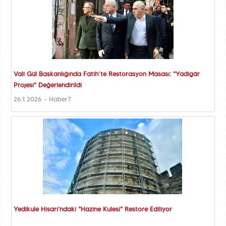
Vali Gül Başkanlığında Fatih’te Restorasyon Masası: "Yadigâr
Projesi" Değerlendirildi
26.1.2026 - Haber7
Yedikule Hisarı'ndaki "Hazine Kulesi" Restore Ediliyor