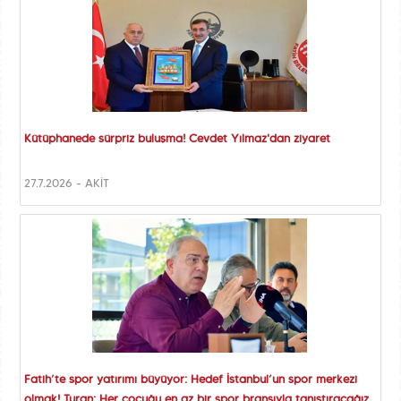
Kütüphanede sürpriz buluşma! Cevdet Yılmaz'dan ziyaret
27.7.2026 - AKİT
Fatih’te spor yatırımı büyüyor: Hedef İstanbul’un spor merkezi
olmak! Turan: Her çocuğu en az bir spor branşıyla tanıştıracağız