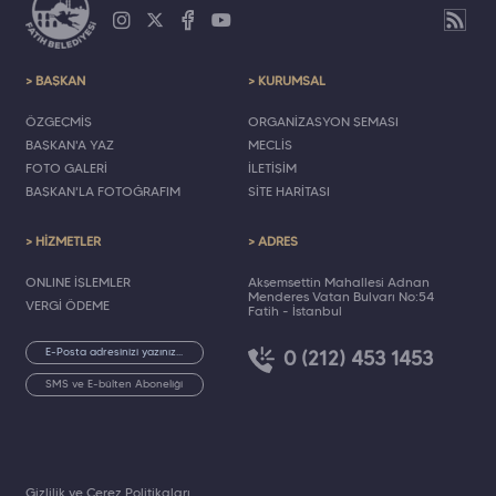
> BAŞKAN
> KURUMSAL
ÖZGEÇMİŞ
ORGANİZASYON ŞEMASI
BAŞKAN'A YAZ
MECLİS
FOTO GALERİ
İLETİŞİM
BAŞKAN'LA FOTOĞRAFIM
SİTE HARİTASI
> HİZMETLER
> ADRES
ONLINE İŞLEMLER
Akşemsettin Mahallesi Adnan
Menderes Vatan Bulvarı No:54
VERGİ ÖDEME
Fatih - İstanbul
0 (212) 453 1453
SMS ve E-bülten Aboneliği
Gizlilik ve Çerez Politikaları