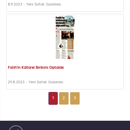
8.9.2023 - Yeni Şafak Gazetesi
Fatih'in Kültürel Birikimi Dijitalde
29.8.2023 - Yeni Şafak Gazetesi
1
2
3