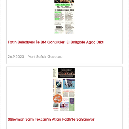
Fatih Belediyesi İle BM Gönüllüleri El Birliğiyle Ağaç Dikti
26.9.2023 - Yeni Şafak Gazetesi
Süleyman Saim Tekcan'ın Atları Fatih'te Şahlanıyor