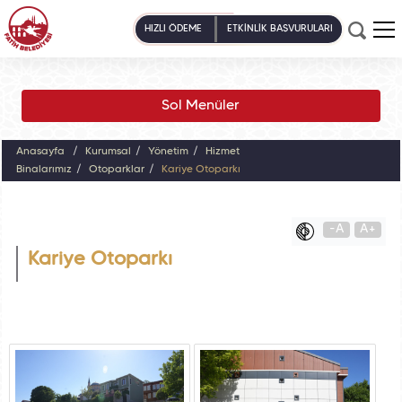
HIZLI ÖDEME
ETKİNLİK BAŞVURULARI
Sol Menüler
Anasayfa
Kurumsal
Yönetim
Hizmet
Binalarımız
Otoparklar
Kariye Otoparkı
-A
A+
Kariye Otoparkı