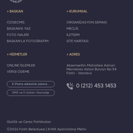
> BAŞKAN
> KURUMSAL
ÖZGEÇMİŞ
ORGANİZASYON ŞEMASI
BAŞKAN'A YAZ
MECLİS
FOTO GALERİ
İLETİŞİM
BAŞKAN'LA FOTOĞRAFIM
SİTE HARİTASI
> HİZMETLER
> ADRES
ONLINE İŞLEMLER
Akşemsettin Mahallesi Adnan
Menderes Vatan Bulvarı No:54
VERGİ ÖDEME
Fatih - İstanbul
0 (212) 453 1453
SMS ve E-bülten Aboneliği
Gizlilik ve Çerez Politikaları
©2026 Fatih Belediyesi |
KVKK Aydınlatma Metni