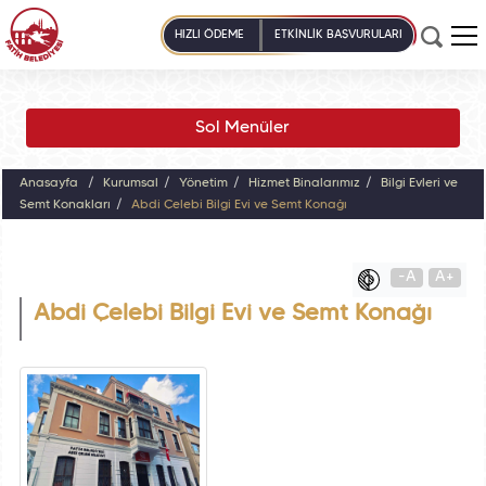
HIZLI ÖDEME
ETKİNLİK BAŞVURULARI
Sol Menüler
Anasayfa
Kurumsal
Yönetim
Hizmet Binalarımız
Bilgi Evleri ve
Semt Konakları
Abdi Çelebi Bilgi Evi ve Semt Konağı
-A
A+
Abdi Çelebi Bilgi Evi ve Semt Konağı