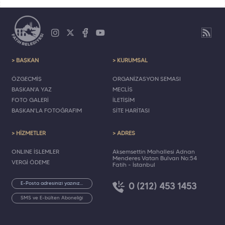
> BAŞKAN
> KURUMSAL
ÖZGEÇMİŞ
ORGANİZASYON ŞEMASI
BAŞKAN'A YAZ
MECLİS
FOTO GALERİ
İLETİŞİM
BAŞKAN'LA FOTOĞRAFIM
SİTE HARİTASI
> HİZMETLER
> ADRES
ONLINE İŞLEMLER
Akşemsettin Mahallesi Adnan
Menderes Vatan Bulvarı No:54
VERGİ ÖDEME
Fatih - İstanbul
0 (212) 453 1453
SMS ve E-bülten Aboneliği