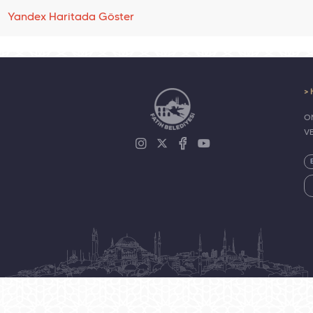
Yandex Haritada Göster
> 
ON
V