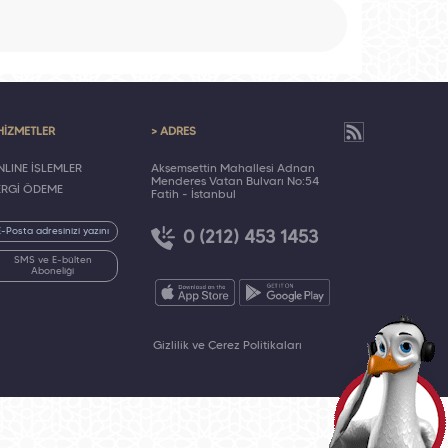
HİZMETLER
> ADRES
LINE İŞLEMLER
Akşemsettin Mahallesi Adnan
Menderes Vatan Bulvarı No:54
ERGİ ÖDEME
Fatih - İstanbul
0 (212) 453 1453
SMS ve E-bülten
Aboneliği
Gizlilik ve Çerez Politikaları