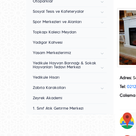
Otoparklar
Sosyal Tesis ve Kafeteryalar
Spor Merkezleri ve Alanları
Topkapı Kaleiçi Meydan
Yadigar Kahvesi
Yaşam Merkezlerimiz
Yedikule Hayvan Barınağı & Sokak
Hayvanları Tedavi Merkezi
Yedikule Hisarı
Adres:
Se
Tel:
0212
Zabıta Karakolları
Çalışma 
Zeyrek Akademi
1. Sınıf Atık Getirme Merkezi