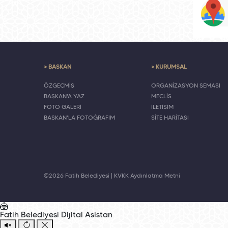
> BAŞKAN
> KURUMSAL
ÖZGEÇMİŞ
ORGANİZASYON ŞEMASI
BAŞKAN'A YAZ
MECLİS
FOTO GALERİ
İLETİŞİM
BAŞKAN'LA FOTOĞRAFIM
SİTE HARİTASI
©2026 Fatih Belediyesi |
KVKK Aydınlatma Metni
Fatih Belediyesi
Dijital Asistan