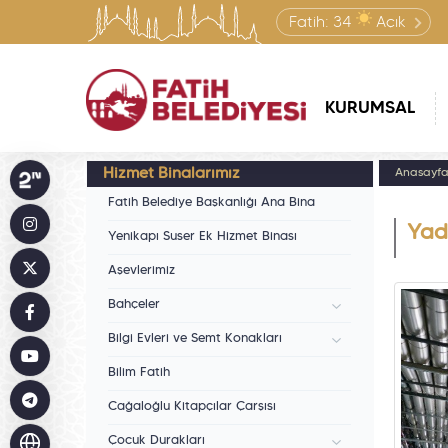
Fatih:
34
Açık
KURUMSAL
Hizmet Binalarımız
Anasayf
Fatih Belediye Başkanlığı Ana Bina
Yad
Yenikapı Suser Ek Hizmet Binası
Aşevlerimiz
Bahçeler
Bilgi Evleri ve Semt Konakları
Bilim Fatih
Cağaloğlu Kitapçılar Çarşısı
Çocuk Durakları