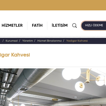
HİZMETLER
FATİH
İLETİŞİM
HIZLI ÖDEME
a
Kurumsal
Yönetim
Hizmet Binalarımız
Yadigar Kahvesi
igar Kahvesi