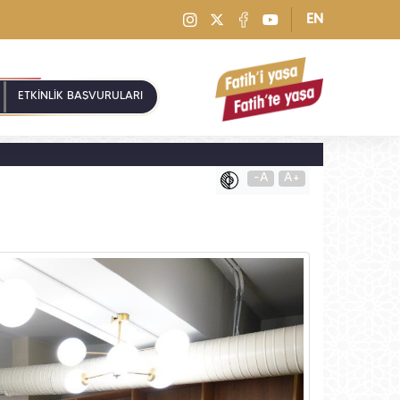
EN
ETKİNLİK BAŞVURULARI
-A
A+