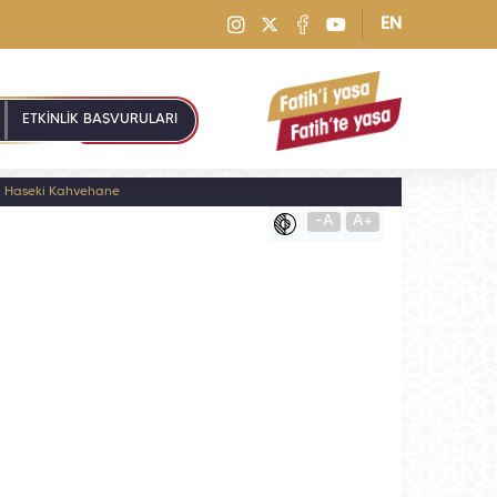
EN
ETKİNLİK BAŞVURULARI
Haseki Kahvehane
-A
A+