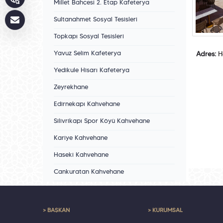
Millet Bahçesi 2. Etap Kafeterya
Sultanahmet Sosyal Tesisleri
Topkapı Sosyal Tesisleri
Yavuz Selim Kafeterya
Adres:
Ha
Yedikule Hisarı Kafeterya
Zeyrekhane
Edirnekapı Kahvehane
Silivrikapı Spor Köyü Kahvehane
Kariye Kahvehane
Haseki Kahvehane
Cankuratan Kahvehane
> BAŞKAN
> KURUMSAL