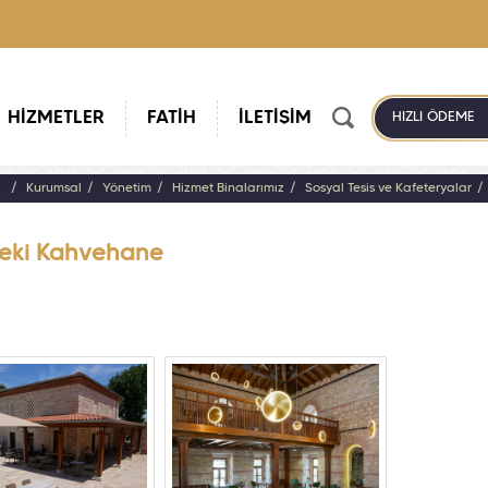
HİZMETLER
FATİH
İLETİŞİM
HIZLI ÖDEME
a
Kurumsal
Yönetim
Hizmet Binalarımız
Sosyal Tesis ve Kafeteryalar
eki Kahvehane