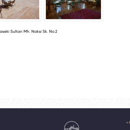
seki Sultan Mh. Nakşi Sk. No:2
> 