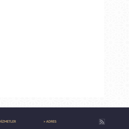
HİZMETLER
> ADRES