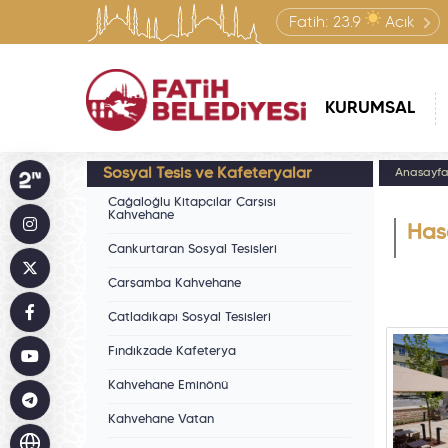
Fatih:
23.9
Açık
KURUMSAL
Sosyal Tesis ve Kafeteryalar
Anasayf
Cağaloğlu Kitapçılar Çarşısı
Kahvehane
Has
Cankurtaran Sosyal Tesisleri
Çarşamba Kahvehane
Çatladıkapı Sosyal Tesisleri
Fındıkzade Kafeterya
Kahvehane Eminönü
Kahvehane Vatan