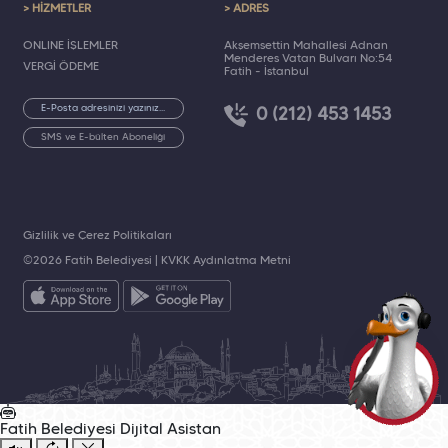
> HİZMETLER
> ADRES
ONLINE İŞLEMLER
Akşemsettin Mahallesi Adnan
Menderes Vatan Bulvarı No:54
VERGİ ÖDEME
Fatih - İstanbul
0 (212) 453 1453
SMS ve E-bülten Aboneliği
Gizlilik ve Çerez Politikaları
©2026 Fatih Belediyesi |
KVKK Aydınlatma Metni
Fatih Belediyesi
Dijital Asistan