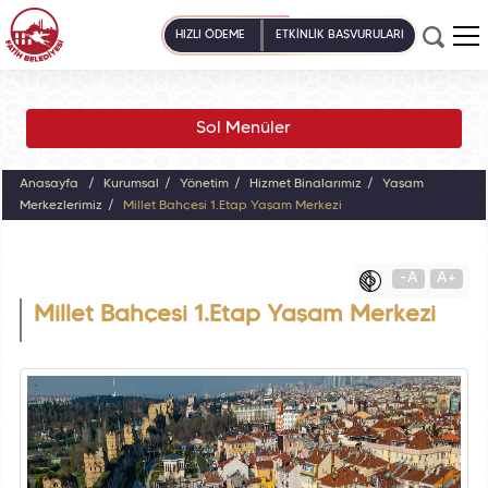
HIZLI ÖDEME
ETKİNLİK BAŞVURULARI
Sol Menüler
Anasayfa
Kurumsal
Yönetim
Hizmet Binalarımız
Yaşam
Merkezlerimiz
Millet Bahçesi 1.Etap Yaşam Merkezi
-A
A+
Millet Bahçesi 1.Etap Yaşam Merkezi