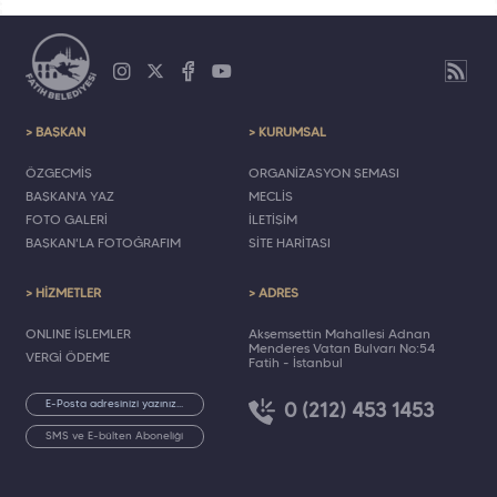
> BAŞKAN
> KURUMSAL
ÖZGEÇMİŞ
ORGANİZASYON ŞEMASI
BAŞKAN'A YAZ
MECLİS
FOTO GALERİ
İLETİŞİM
BAŞKAN'LA FOTOĞRAFIM
SİTE HARİTASI
> HİZMETLER
> ADRES
ONLINE İŞLEMLER
Akşemsettin Mahallesi Adnan
Menderes Vatan Bulvarı No:54
VERGİ ÖDEME
Fatih - İstanbul
0 (212) 453 1453
SMS ve E-bülten Aboneliği