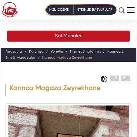
HIZLI ÖDEME
ETKİNLİK BAŞVURULARI
Sol Menüler
Anasayfa
Kurumsal
Yönetim
Hizmet Binalarımız
Karınca El
Emeği Mağazaları
Karınca Mağaza Zeyrekhane
-A
A+
Karınca Mağaza Zeyrekhane