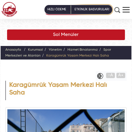
HIZLI ÖDEME
ETKİNLİK BAŞVURULARI
Sol Menüler
Anasayfa
Kurumsal
Yönetim
Hizmet Binalarımız
Spor
Merkezleri ve Alanları
Karagümrük Yaşam Merkezi Halı Saha
-A
A+
Karagümrük Yaşam Merkezi Halı
Saha