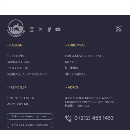
> BAŞKAN
> KURUMSAL
ÖZGEÇMİŞ
ORGANİZASYON ŞEMASI
BAŞKAN'A YAZ
MECLİS
FOTO GALERİ
İLETİŞİM
BAŞKAN'LA FOTOĞRAFIM
SİTE HARİTASI
> HİZMETLER
> ADRES
ONLINE İŞLEMLER
Akşemsettin Mahallesi Adnan
Menderes Vatan Bulvarı No:54
VERGİ ÖDEME
Fatih - İstanbul
0 (212) 453 1453
SMS ve E-bülten Aboneliği