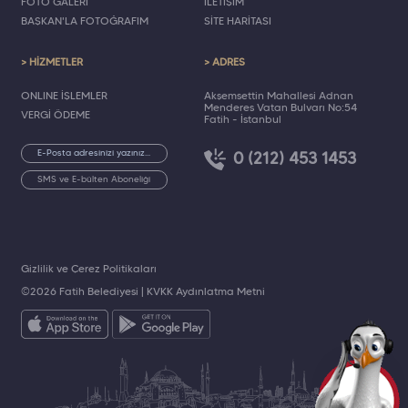
FOTO GALERİ
İLETİŞİM
BAŞKAN'LA FOTOĞRAFIM
SİTE HARİTASI
> HİZMETLER
> ADRES
ONLINE İŞLEMLER
Akşemsettin Mahallesi Adnan
Menderes Vatan Bulvarı No:54
VERGİ ÖDEME
Fatih - İstanbul
0 (212) 453 1453
SMS ve E-bülten Aboneliği
Gizlilik ve Çerez Politikaları
©2026 Fatih Belediyesi |
KVKK Aydınlatma Metni