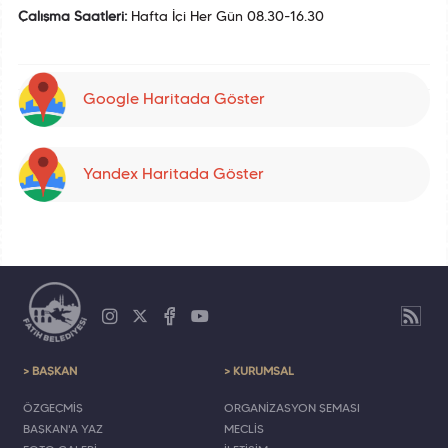
Çalışma Saatleri:
Hafta İçi Her Gün 08.30-16.30
Google Haritada Göster
Yandex Haritada Göster
> BAŞKAN
> KURUMSAL
ÖZGEÇMİŞ
ORGANİZASYON ŞEMASI
BAŞKAN'A YAZ
MECLİS