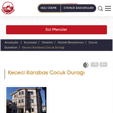
HIZLI ÖDEME
ETKİNLİK BAŞVURULARI
Sol Menüler
Anasayfa
Kurumsal
Yönetim
Hizmet Binalarımız
Çocuk
Durakları
Keçeci Karabaş Çocuk Durağı
-A
A+
Keçeci Karabaş Çocuk Durağı