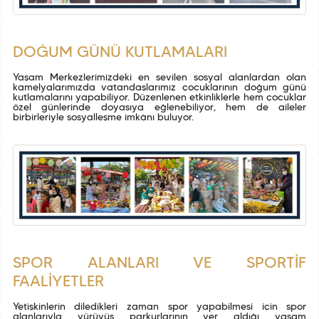
DOĞUM GÜNÜ KUTLAMALARI
Yaşam Merkezlerimizdeki en sevilen sosyal alanlardan olan
kamelyalarımızda vatandaşlarımız çocuklarının doğum günü
kutlamalarını yapabiliyor. Düzenlenen etkinliklerle hem çocuklar
özel günlerinde doyasıya eğlenebiliyor, hem de aileler
birbirleriyle sosyalleşme imkânı buluyor.
SPOR ALANLARI VE SPORTİF
FAALİYETLER
Yetişkinlerin diledikleri zaman spor yapabilmesi için spor
alanlarıyla yürüyüş parkurlarının yer aldığı yaşam