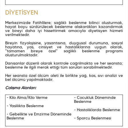
DİYETİSYEN
Merkezimizde Fatihlilere; sağlıklı beslenme bilinci oluşturmak,
hayat boyu sürdürülecek beslenme alışkanlıkları kazandırmak
ve bireyi daha iyi hissettirmek amacıyla diyetisyen hizmeti
verilmektedir.
Bireyin fizyolojisine, yaşantısına, duygusal durumuna, sosyal
hayatına, yaş, cinsiyet ve hastalıklarına uygun olarak,
"tamamen bireye özel" sağlıklı beslenme programı
oluşturulmaktadır.
Danışanlar düzenli olarak kontrole çağrılmakta ve her seansta;
beslenme ile ilgili merak ettiği tüm soruları sorabilmektedir.
Her seansta özel ölçüm aleti ile birlikte yağ, kas, sıvı analizi ve
bel ölçümü yapılmaktadır.
Çalışma Alanları:
- Kilo Alma/Kilo Verme
- Çocukluk Döneminde
Beslenme
- Yaşlılıkta Beslenme
- Hastalıklarda Beslenme
- Gebelikte ve Emzirme Döneminde
Beslenme
- Sporcu Beslenmesi