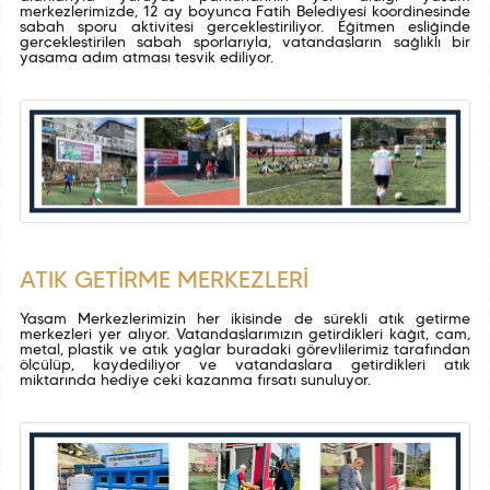
merkezlerimizde, 12 ay boyunca Fatih Belediyesi koordinesinde
sabah sporu aktivitesi gerçekleştiriliyor. Eğitmen eşliğinde
gerçekleştirilen sabah sporlarıyla, vatandaşların sağlıklı bir
yaşama adım atması teşvik ediliyor.
ATIK GETİRME MERKEZLERİ
Yaşam Merkezlerimizin her ikisinde de sürekli atık getirme
merkezleri yer alıyor. Vatandaşlarımızın getirdikleri kâğıt, cam,
metal, plastik ve atık yağlar buradaki görevlilerimiz tarafından
ölçülüp, kaydediliyor ve vatandaşlara getirdikleri atık
miktarında hediye çeki kazanma fırsatı sunuluyor.