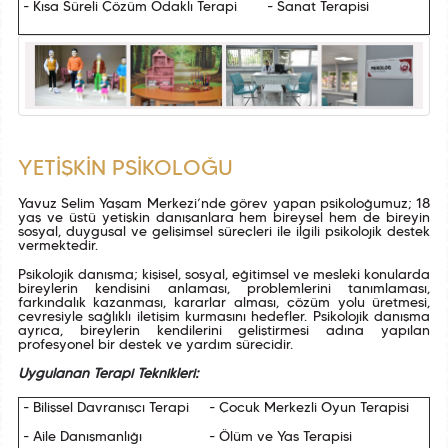
- Kısa Süreli Çözüm Odaklı Terapi
- Sanat Terapisi
YETİŞKİN PSİKOLOĞU
Yavuz Selim Yaşam Merkezi’nde görev yapan psikoloğumuz; 18
yaş ve üstü yetişkin danışanlara hem bireysel hem de bireyin
sosyal, duygusal ve gelişimsel süreçleri ile ilgili psikolojik destek
vermektedir.
Psikolojik danışma; kişisel, sosyal, eğitimsel ve mesleki konularda
bireylerin kendisini anlaması, problemlerini tanımlaması,
farkındalık kazanması, kararlar alması, çözüm yolu üretmesi,
çevresiyle sağlıklı iletişim kurmasını hedefler. Psikolojik danışma
ayrıca, bireylerin kendilerini geliştirmesi adına yapılan
profesyonel bir destek ve yardım sürecidir.
Uygulanan Terapi Teknikleri:
- Bilişsel Davranışçı Terapi
- Çocuk Merkezli Oyun Terapisi
- Aile Danışmanlığı
- Ölüm ve Yas Terapisi