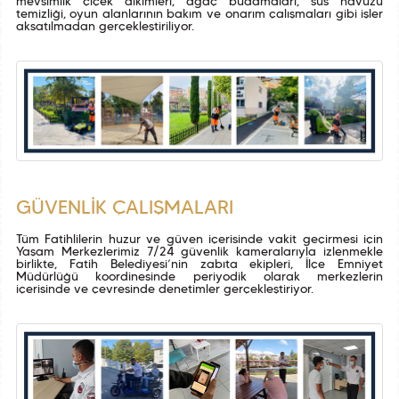
mevsimlik çiçek dikimleri, ağaç budamaları, süs havuzu
temizliği, oyun alanlarının bakım ve onarım çalışmaları gibi işler
aksatılmadan gerçekleştiriliyor.
GÜVENLİK ÇALIŞMALARI
Tüm Fatihlilerin huzur ve güven içerisinde vakit geçirmesi için
Yaşam Merkezlerimiz 7/24 güvenlik kameralarıyla izlenmekle
birlikte, Fatih Belediyesi’nin zabıta ekipleri, İlçe Emniyet
Müdürlüğü koordinesinde periyodik olarak merkezlerin
içerisinde ve çevresinde denetimler gerçekleştiriyor.