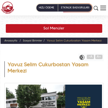
HIZLI ÖDEME
ETKİNLİK BAŞVURULARI
Sol Menüler
Anasayfa
Sosyal Birimler
Yavuz Selim Çukurbostan Yaşam Merkezi
-A
A+
Yavuz Selim Çukurbostan Yaşam
Merkezi