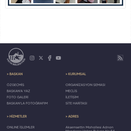
> BAŞKAN
> KURUMSAL
ÖZGEÇMİŞ
ORGANİZASYON ŞEMASI
BAŞKAN'A YAZ
MECLİS
FOTO GALERİ
İLETİŞİM
BAŞKAN'LA FOTOĞRAFIM
SİTE HARİTASI
> HİZMETLER
> ADRES
ONLINE İŞLEMLER
Akşemsettin Mahallesi Adnan