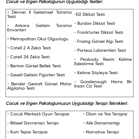
Çocuk ve Ergen Psikoloğunun Uyguladığı Testler:
-
Denver II Gelişimsel Tarama
-D2 Dikkat Testi
Testi
- Burdon Dikkat Testi
-
Ankara Gelişim Tarama
Envanteri
- Frankfurter Dikkat Testi
-
Metropolitan Okul Olgunluğu
- Frostıg Görsel Algı Testi
-
Catell 2 A Zekâ Testi
- Porteus Labirentleri Testi
- Catell 3A Zekâ Testi
- Peabody Resim Kelime
Eşleştirme Testi
- Benton Görsel Bellek Testi
- Kelime Söyleyiş Testi
- Gesell Gelişim Figürleri Testi
- Goodenough Harrıs Bir
- Bender Gestalt Görsel Motor
İnsan Çiz Testi
Algılama Testi
Çocuk ve Ergen Psikoloğumuzun Uyguladığı Terapi Teknikleri:
- Çocuk Merkezli Oyun Terapisi
- Ölüm ve Yas Terapisi
- Bilişsel Davranışçı Terapi
- Aile Danışmanlığı
- Kum Tepisi Terapisi
- Narrative Terapi