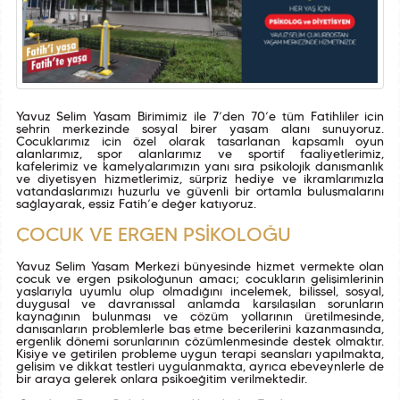
Yavuz Selim Yaşam Birimimiz ile 7’den 70’e tüm Fatihliler için
şehrin merkezinde sosyal birer yaşam alanı sunuyoruz.
Çocuklarımız için özel olarak tasarlanan kapsamlı oyun
alanlarımız, spor alanlarımız ve sportif faaliyetlerimiz,
kafelerimiz ve kamelyalarımızın yanı sıra psikolojik danışmanlık
ve diyetisyen hizmetlerimiz, sürpriz hediye ve ikramlarımızla
vatandaşlarımızı huzurlu ve güvenli bir ortamla buluşmalarını
sağlayarak, eşsiz Fatih’e değer katıyoruz.
ÇOCUK VE ERGEN PSİKOLOĞU
Yavuz Selim Yaşam Merkezi bünyesinde hizmet vermekte olan
çocuk ve ergen psikoloğunun amacı; çocukların gelişimlerinin
yaşlarıyla uyumlu olup olmadığını incelemek, bilişsel, sosyal,
duygusal ve davranışsal anlamda karşılaşılan sorunların
kaynağının bulunması ve çözüm yollarının üretilmesinde,
danışanların problemlerle baş etme becerilerini kazanmasında,
ergenlik dönemi sorunlarının çözümlenmesinde destek olmaktır.
Kişiye ve getirilen probleme uygun terapi seansları yapılmakta,
gelişim ve dikkat testleri uygulanmakta, ayrıca ebeveynlerle de
bir araya gelerek onlara psikoeğitim verilmektedir.