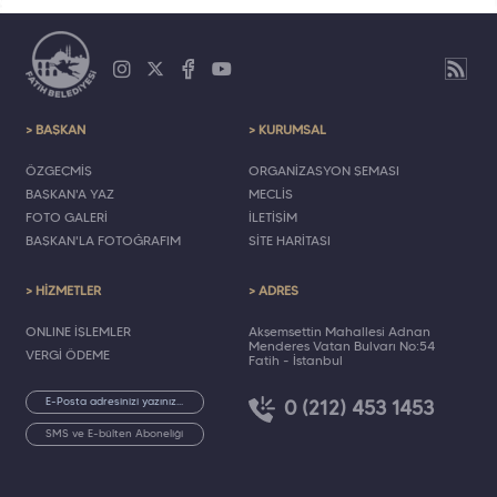
> BAŞKAN
> KURUMSAL
ÖZGEÇMİŞ
ORGANİZASYON ŞEMASI
BAŞKAN'A YAZ
MECLİS
FOTO GALERİ
İLETİŞİM
BAŞKAN'LA FOTOĞRAFIM
SİTE HARİTASI
> HİZMETLER
> ADRES
ONLINE İŞLEMLER
Akşemsettin Mahallesi Adnan
Menderes Vatan Bulvarı No:54
VERGİ ÖDEME
Fatih - İstanbul
0 (212) 453 1453
SMS ve E-bülten Aboneliği