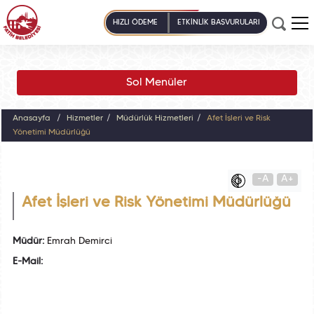
HIZLI ÖDEME
ETKİNLİK BAŞVURULARI
Sol Menüler
Anasayfa
Hizmetler
Müdürlük Hizmetleri
Afet İşleri ve Risk
Yönetimi Müdürlüğü
-A
A+
Afet İşleri ve Risk Yönetimi Müdürlüğü
Müdür:
Emrah Demirci
E-Mail: