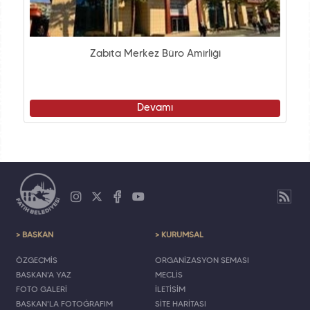
Zabıta Merkez Büro Amirliği
Devamı
> BAŞKAN
> KURUMSAL
ÖZGEÇMİŞ
ORGANİZASYON ŞEMASI
BAŞKAN'A YAZ
MECLİS
FOTO GALERİ
İLETİŞİM
BAŞKAN'LA FOTOĞRAFIM
SİTE HARİTASI