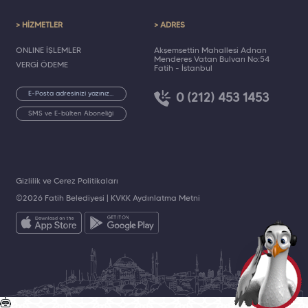
> HİZMETLER
> ADRES
ONLINE İŞLEMLER
Akşemsettin Mahallesi Adnan
Menderes Vatan Bulvarı No:54
VERGİ ÖDEME
Fatih - İstanbul
0 (212) 453 1453
SMS ve E-bülten Aboneliği
Gizlilik ve Çerez Politikaları
©2026 Fatih Belediyesi |
KVKK Aydınlatma Metni