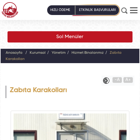
HIZLI ÖDEME
ETKİNLİK BAŞVURULARI
Sol Menüler
Anasayfa
Kurumsal
Yönetim
Hizmet Binalarımız
Zabıta
Karakolları
-A
A+
Zabıta Karakolları