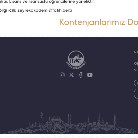
tır. Lisans ve lisansüstü öğrencilerine yöneliktir.
bilgi için;
zeyrekakademi@fatih.bel.tr
Kontenjanlarımız Do
> 
ON
V