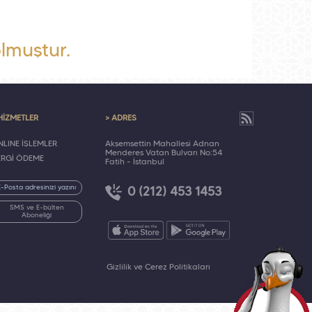
lmuştur.
HİZMETLER
> ADRES
LINE İŞLEMLER
Akşemsettin Mahallesi Adnan
Menderes Vatan Bulvarı No:54
ERGİ ÖDEME
Fatih - İstanbul
0 (212) 453 1453
SMS ve E-bülten
Aboneliği
Gizlilik ve Çerez Politikaları