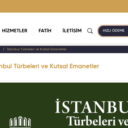
HİZMETLER
FATİH
İLETİŞİM
HIZLI ÖDEME
a
İstanbul Türbeleri ve Kutsal Emanetler
nbul Türbeleri ve Kutsal Emanetler