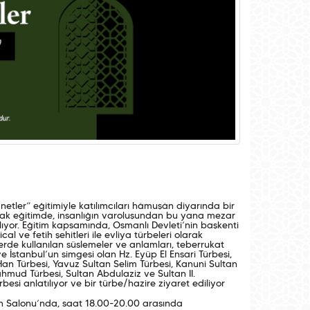
etler” eğitimiyle katılımcıları hâmuşân diyarında bir
cak eğitimde, insanlığın varoluşundan bu yana mezar
ılıyor. Eğitim kapsamında, Osmanlı Devleti’nin başkenti
al ve fetih şehitleri ile evliya türbeleri olarak
belerde kullanılan süslemeler ve anlamları, teberrukat
 İstanbul’un simgesi olan Hz. Eyüp El Ensari Türbesi,
n Türbesi, Yavuz Sultan Selim Türbesi, Kanuni Sultan
ahmud Türbesi, Sultan Abdulaziz ve Sultan II.
si anlatılıyor ve bir türbe/hazire ziyaret ediliyor
in Salonu’nda, saat 18.00-20.00 arasında