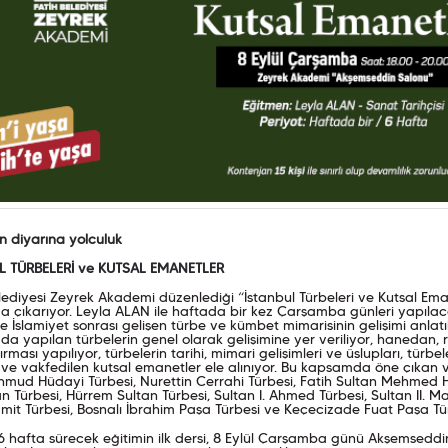
 diyarına yolculuk
L TÜRBELERİ ve KUTSAL EMANETLER
lediyesi Zeyrek Akademi düzenlediği “İstanbul Türbeleri ve Kutsal Eman
a çıkarıyor. Leyla ALAN ile haftada bir kez Çarşamba günleri yapıla
ile İslamiyet sonrası gelişen türbe ve kümbet mimarisinin gelişimi anlat
’da yapılan türbelerin genel olarak gelişimine yer veriliyor, hanedan, ric
dırması yapılıyor, türbelerin tarihi, mimari gelişimleri ve üslupları, tür
 ve vakfedilen kutsal emanetler ele alınıyor. Bu kapsamda öne çıkan ve
mud Hüdayi Türbesi, Nurettin Cerrahi Türbesi, Fatih Sultan Mehmed Ha
 Türbesi, Hürrem Sultan Türbesi, Sultan I. Ahmed Türbesi, Sultan II. M
it Türbesi, Bosnalı İbrahim Paşa Türbesi ve Keçecizade Fuat Paşa Türbe
 hafta sürecek eğitimin ilk dersi, 8 Eylül Çarşamba günü Akşemsedd