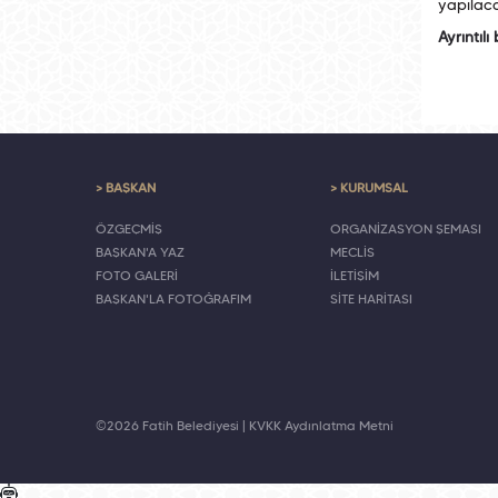
yapılacak
Ayrıntılı 
> BAŞKAN
> KURUMSAL
ÖZGEÇMİŞ
ORGANİZASYON ŞEMASI
BAŞKAN'A YAZ
MECLİS
FOTO GALERİ
İLETİŞİM
BAŞKAN'LA FOTOĞRAFIM
SİTE HARİTASI
©2026 Fatih Belediyesi |
KVKK Aydınlatma Metni