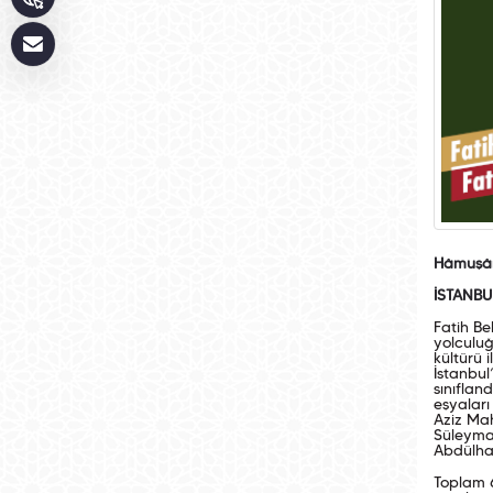
Hâmuşân
İSTANBU
Fatih Be
yolculuğ
kültürü 
İstanbul
sınıflan
eşyaları
Aziz Mah
Süleyman
Abdülham
Toplam 6