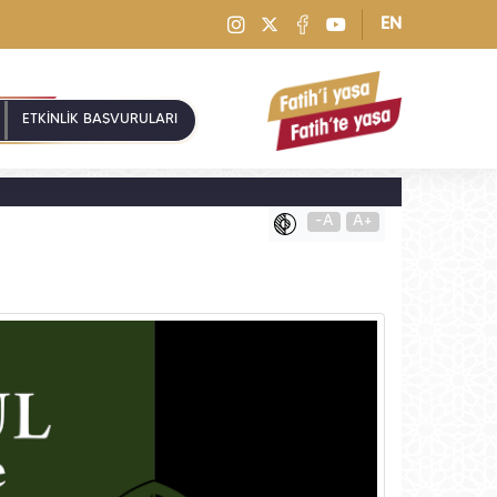
EN
ETKİNLİK BAŞVURULARI
-A
A+