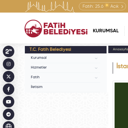
Fatih:
25.6
Açık
KURUMSAL
T.C. Fatih Belediyesi
Anasayf
Kurumsal
İsta
Hizmetler
Fatih
İletişim