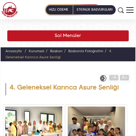
HIZLI ÖDEME
ETKİNLİK BAŞVURULARI
Sol Menüler
Anasayfa
Kurumsal
Başkan
Başkanla Fotoğrafım
4.
Geleneksel Karınca Aşure Şenliği
-A
A+
4. Geleneksel Karınca Aşure Şenliği