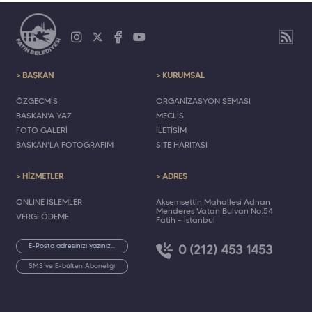
> BAŞKAN
> KURUMSAL
ÖZGEÇMİŞ
ORGANİZASYON ŞEMASI
BAŞKAN'A YAZ
MECLİS
FOTO GALERİ
İLETİŞİM
BAŞKAN'LA FOTOĞRAFIM
SİTE HARİTASI
> HİZMETLER
> ADRES
ONLINE İŞLEMLER
Akşemsettin Mahallesi Adnan
Menderes Vatan Bulvarı No:54
VERGİ ÖDEME
Fatih - İstanbul
0 (212) 453 1453
SMS ve E-bülten Aboneliği