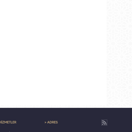
HİZMETLER
> ADRES