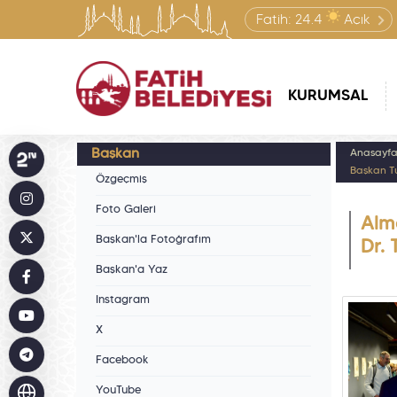
Fatih:
24.4
Açık
KURUMSAL
Başkan
Anasayf
Başkan Tu
Özgeçmiş
Foto Galeri
Alm
Başkan'la Fotoğrafım
Dr. 
Başkan'a Yaz
Instagram
X
Facebook
YouTube