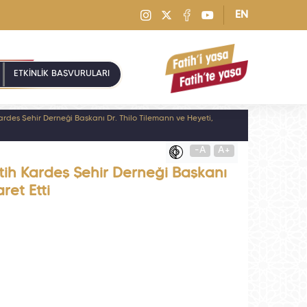
EN
ETKİNLİK BAŞVURULARI
ş Şehir Derneği Başkanı Dr. Thilo Tilemann ve Heyeti,
-A
A+
h Kardeş Şehir Derneği Başkanı
ret Etti