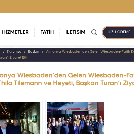
HİZMETLER
FATİH
İLETİŞİM
HIZLI ÖDEME
a
Kurumsal
Başkan
Almanya Wiesbaden’den Gelen Wiesbaden-Fatih Karde
ran’ı Ziyaret Etti
anya Wiesbaden’den Gelen Wiesbaden-Fati
Thilo Tilemann ve Heyeti, Başkan Turan’ı Ziya