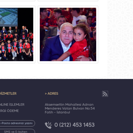
HİZMETLER
> ADRES
LINE İŞLEMLER
Akşemsettin Mahallesi Adnan
Menderes Vatan Bulvarı No:54
ERGİ ÖDEME
Fatih - İstanbul
0 (212) 453 1453
SMS ve E-bülten