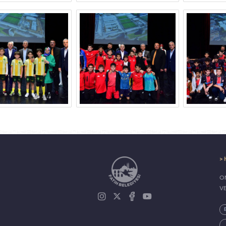
> 
ON
V