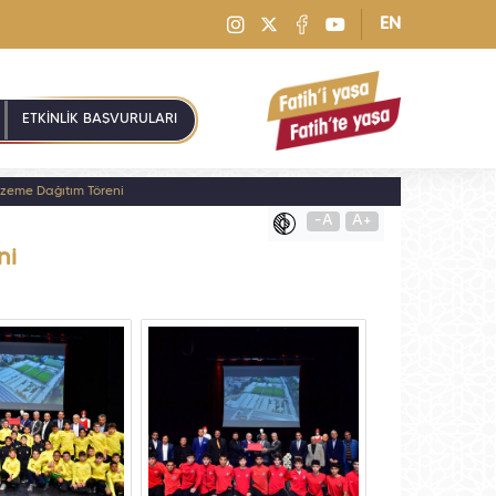
EN
ETKİNLİK BAŞVURULARI
zeme Dağıtım Töreni
-A
A+
ni