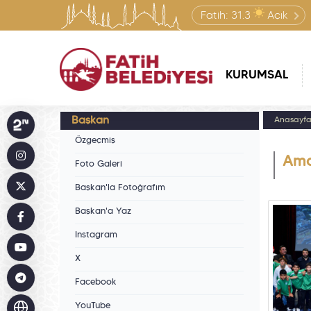
Fatih:
31.3
Açık
KURUMSAL
Başkan
Anasayf
Özgeçmiş
Ama
Foto Galeri
Başkan'la Fotoğrafım
Başkan'a Yaz
Instagram
X
Facebook
YouTube