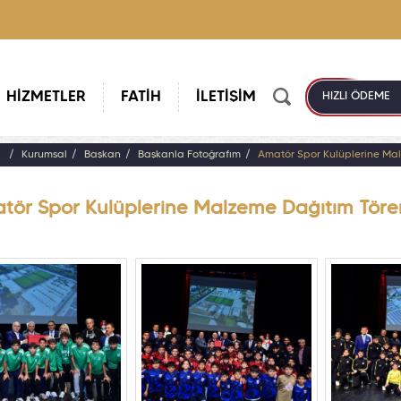
HİZMETLER
FATİH
İLETİŞİM
HIZLI ÖDEME
a
Kurumsal
Başkan
Başkanla Fotoğrafım
Amatör Spor Kulüplerine Mal
tör Spor Kulüplerine Malzeme Dağıtım Töre