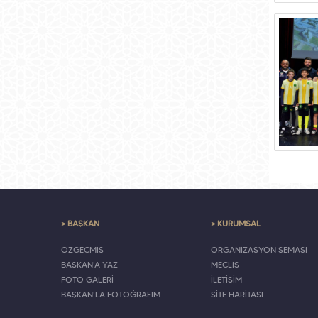
> BAŞKAN
> KURUMSAL
ÖZGEÇMİŞ
ORGANİZASYON ŞEMASI
BAŞKAN'A YAZ
MECLİS
FOTO GALERİ
İLETİŞİM
BAŞKAN'LA FOTOĞRAFIM
SİTE HARİTASI