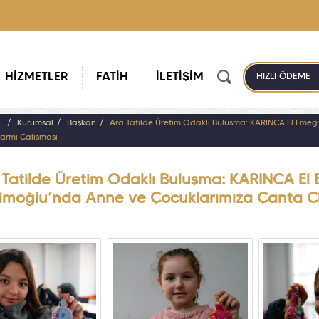
HİZMETLER
FATİH
İLETİŞİM
HIZLI ÖDEME
a
Kurumsal
Başkan
Ara Tatilde Üretim Odaklı Buluşma: KARINCA El Emeği
armı Çalışması
Tatilde Üretim Odaklı Buluşma: KARINCA El E
imoğlu’nda Anne ve Çocuklarımıza Çanta C