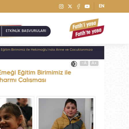
EN
ETKİNLİK BAŞVURULARI
 Eğitim Birimimiz ile Hekimoğlu’nda Anne ve Çocuklarımıza
-A
A+
meği Eğitim Birimimiz ile
harmı Çalışması