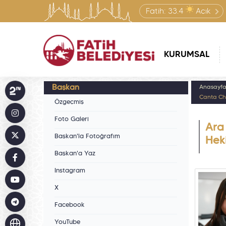
Fatih:
33.4
Açık
KURUMSAL
Başkan
Anasayf
Çanta Ch
Özgeçmiş
Foto Galeri
Ara 
Başkan'la Fotoğrafım
Hek
Başkan'a Yaz
Instagram
X
Facebook
YouTube