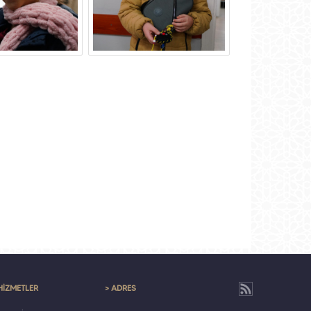
HİZMETLER
> ADRES