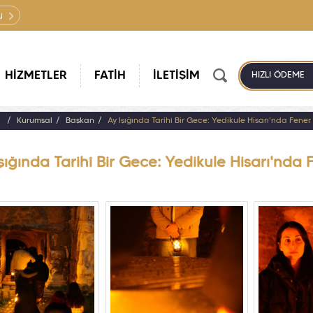
u
HİZMETLER
FATİH
İLETİŞİM
HIZLI ÖDEME
a
Kurumsal
Başkan
Ay Işığında Tarihî Bir Gece: Yedikule Hisarı'nda Fener
şığında Tarihî Bir Gece: Yedikule Hisarı'nda 