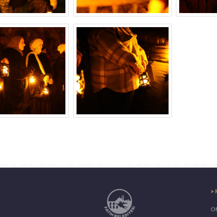
> 
ON