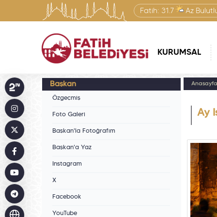
Fatih:
31.7
Az Bulutl
KURUMSAL
Başkan
Anasayf
Özgeçmiş
Ay I
Foto Galeri
Başkan'la Fotoğrafım
Başkan'a Yaz
Instagram
X
Facebook
YouTube