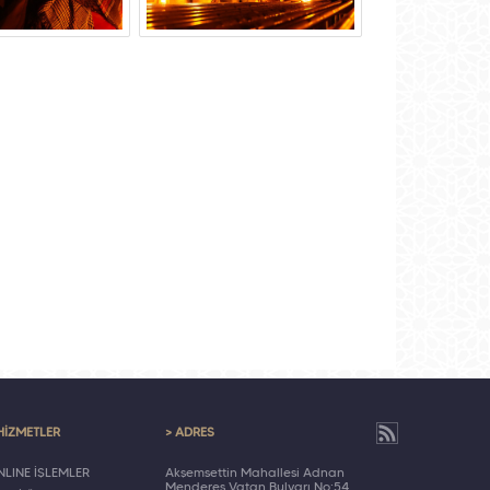
HİZMETLER
> ADRES
LINE İŞLEMLER
Akşemsettin Mahallesi Adnan
Menderes Vatan Bulvarı No:54