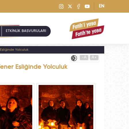
EN
ETKİNLİK BAŞVURULARI
 Eşliğinde Yolculuk
-A
A+
Fener Eşliğinde Yolculuk