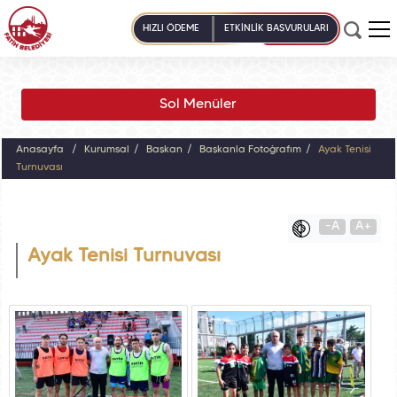
HIZLI ÖDEME
ETKİNLİK BAŞVURULARI
Sol Menüler
Anasayfa
Kurumsal
Başkan
Başkanla Fotoğrafım
Ayak Tenisi
Turnuvası
-A
A+
Ayak Tenisi Turnuvası