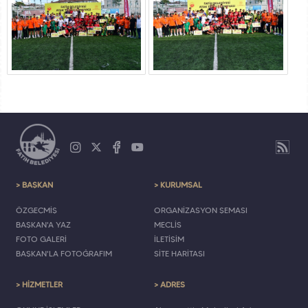
> BAŞKAN
> KURUMSAL
ÖZGEÇMİŞ
ORGANİZASYON ŞEMASI
BAŞKAN'A YAZ
MECLİS
FOTO GALERİ
İLETİŞİM
BAŞKAN'LA FOTOĞRAFIM
SİTE HARİTASI
> HİZMETLER
> ADRES