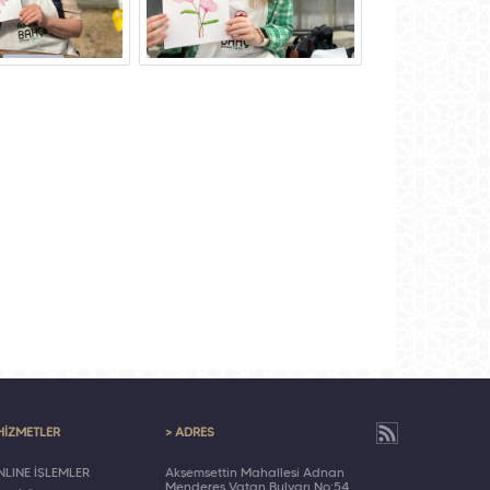
HİZMETLER
> ADRES
LINE İŞLEMLER
Akşemsettin Mahallesi Adnan
Menderes Vatan Bulvarı No:54