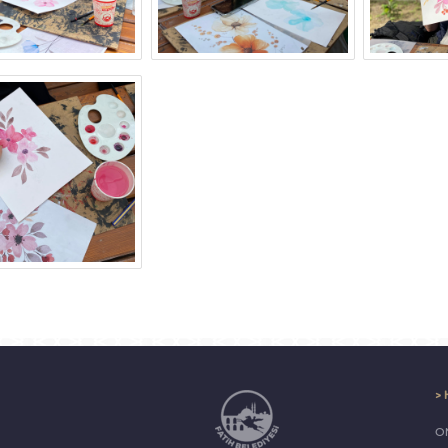
> 
ON