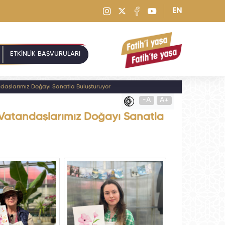
EN
ETKİNLİK BAŞVURULARI
ndaşlarımız Doğayı Sanatla Buluşturuyor
-A
A+
 Vatandaşlarımız Doğayı Sanatla