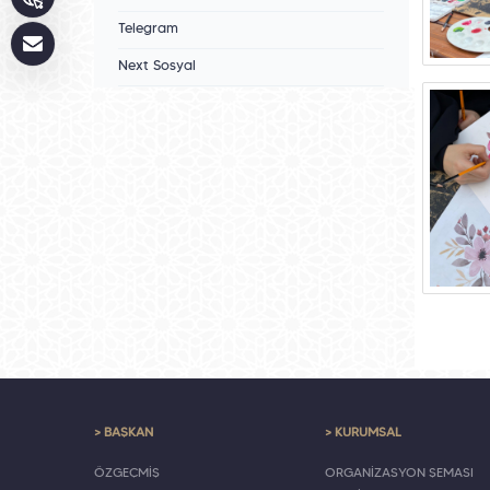
Telegram
Next Sosyal
> BAŞKAN
> KURUMSAL
ÖZGEÇMİŞ
ORGANİZASYON ŞEMASI