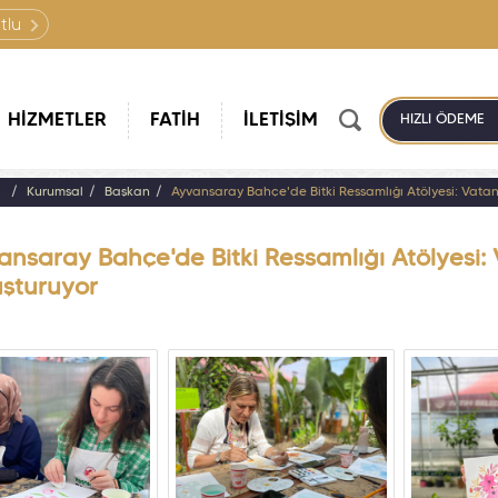
tlu
HİZMETLER
FATİH
İLETİŞİM
HIZLI ÖDEME
a
Kurumsal
Başkan
Ayvansaray Bahçe'de Bitki Ressamlığı Atölyesi: Vata
ansaray Bahçe'de Bitki Ressamlığı Atölyesi:
uşturuyor