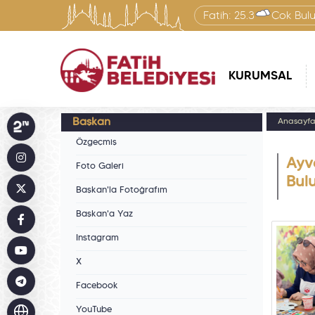
Fatih:
25.3
Çok Bulu
KURUMSAL
Başkan
Anasayf
Özgeçmiş
Ayv
Foto Galeri
Bul
Başkan'la Fotoğrafım
Başkan'a Yaz
Instagram
X
Facebook
YouTube