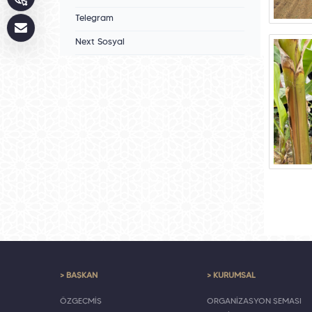
Telegram
Next Sosyal
> BAŞKAN
> KURUMSAL
ÖZGEÇMİŞ
ORGANİZASYON ŞEMASI