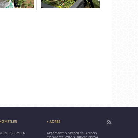
HİZMETLER
> ADRES
LINE İŞLEMLER
Akşemsettin Mahallesi Adnan
Menderes Vatan Bulvarı No:54