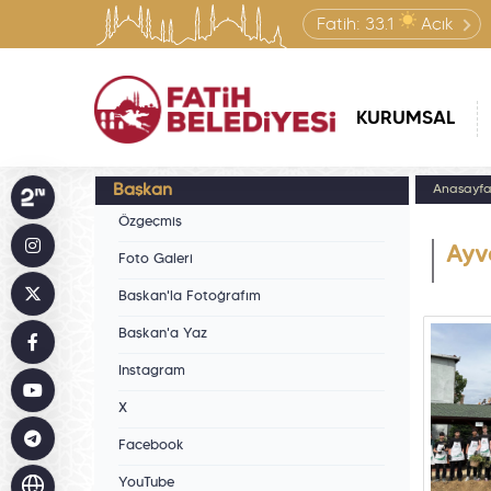
Fatih:
33.1
Açık
KURUMSAL
Başkan
Anasayf
Özgeçmiş
Ayv
Foto Galeri
Başkan'la Fotoğrafım
Başkan'a Yaz
Instagram
X
Facebook
YouTube