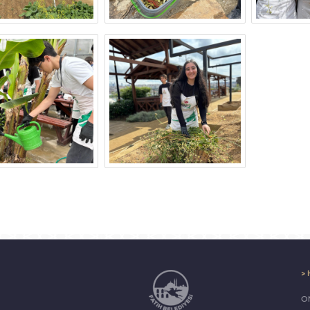
> 
ON