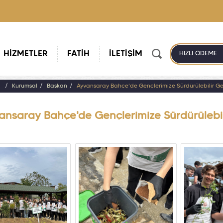
HİZMETLER
FATİH
İLETİŞİM
HIZLI ÖDEME
a
Kurumsal
Başkan
Ayvansaray Bahçe'de Gençlerimize Sürdürülebilir Gel
ansaray Bahçe'de Gençlerimize Sürdürülebili