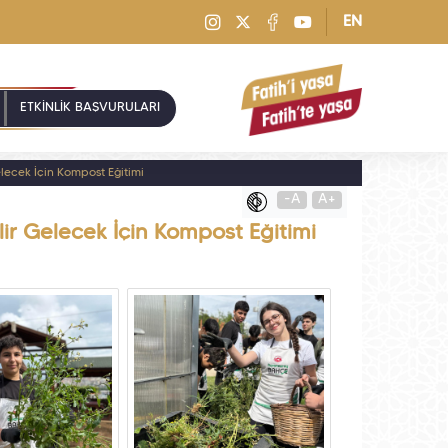
EN
ETKİNLİK BAŞVURULARI
ecek İçin Kompost Eğitimi
-A
A+
r Gelecek İçin Kompost Eğitimi