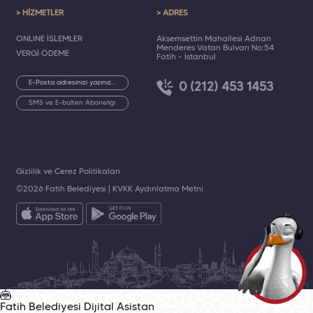
> HİZMETLER
> ADRES
ONLINE İŞLEMLER
Akşemsettin Mahallesi Adnan
Menderes Vatan Bulvarı No:54
VERGİ ÖDEME
Fatih - İstanbul
0 (212) 453 1453
SMS ve E-bülten Aboneliği
Gizlilik ve Çerez Politikaları
©2026 Fatih Belediyesi |
KVKK Aydınlatma Metni
Fatih Belediyesi
Dijital Asistan