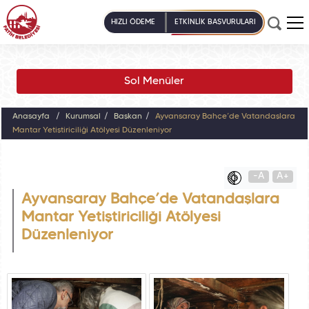
HIZLI ÖDEME
ETKİNLİK BAŞVURULARI
Sol Menüler
Anasayfa
Kurumsal
Başkan
Ayvansaray Bahçe’de Vatandaşlara
Mantar Yetiştiriciliği Atölyesi Düzenleniyor
-A
A+
Ayvansaray Bahçe’de Vatandaşlara
Mantar Yetiştiriciliği Atölyesi
Düzenleniyor