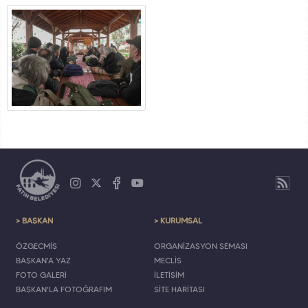
> BAŞKAN
> KURUMSAL
ÖZGEÇMİŞ
ORGANİZASYON ŞEMASI
BAŞKAN'A YAZ
MECLİS
FOTO GALERİ
İLETİŞİM
BAŞKAN'LA FOTOĞRAFIM
SİTE HARİTASI