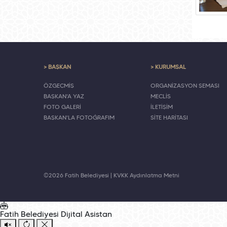
> BAŞKAN
> KURUMSAL
ÖZGEÇMİŞ
ORGANİZASYON ŞEMASI
BAŞKAN'A YAZ
MECLİS
FOTO GALERİ
İLETİŞİM
BAŞKAN'LA FOTOĞRAFIM
SİTE HARİTASI
©2026 Fatih Belediyesi |
KVKK Aydınlatma Metni
Fatih Belediyesi
Dijital Asistan