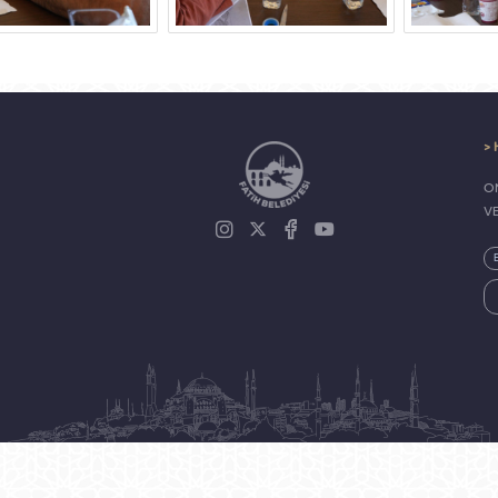
> 
ON
V