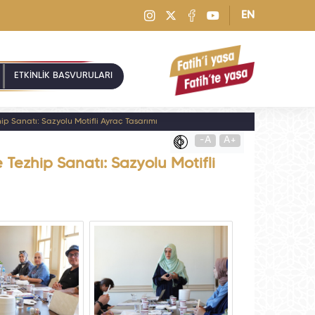
EN
ETKİNLİK BAŞVURULARI
hip Sanatı: Sazyolu Motifli Ayraç Tasarımı
-A
A+
 Tezhip Sanatı: Sazyolu Motifli