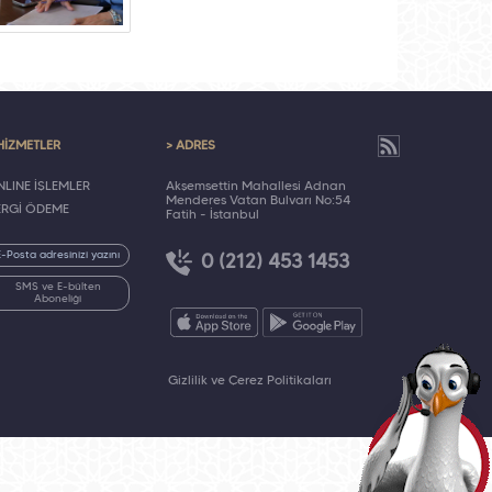
HİZMETLER
> ADRES
LINE İŞLEMLER
Akşemsettin Mahallesi Adnan
Menderes Vatan Bulvarı No:54
ERGİ ÖDEME
Fatih - İstanbul
0 (212) 453 1453
SMS ve E-bülten
Aboneliği
Gizlilik ve Çerez Politikaları