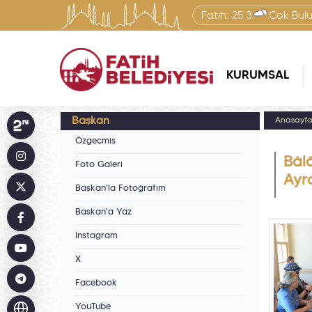
Fatih:
25.3
Çok Bulu
KURUMSAL
Başkan
Anasayf
Özgeçmiş
Bâlâ
Foto Galeri
Ayr
Başkan'la Fotoğrafım
Başkan'a Yaz
Instagram
X
Facebook
YouTube