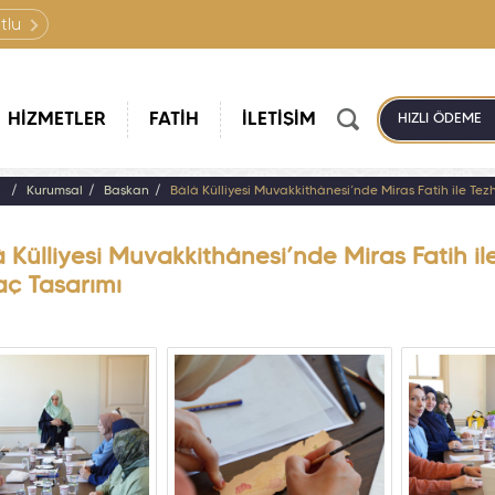
tlu
HİZMETLER
FATİH
İLETİŞİM
HIZLI ÖDEME
a
Kurumsal
Başkan
Bâlâ Külliyesi Muvakkithânesi’nde Miras Fatih ile Tez
 Külliyesi Muvakkithânesi’nde Miras Fatih ile
aç Tasarımı