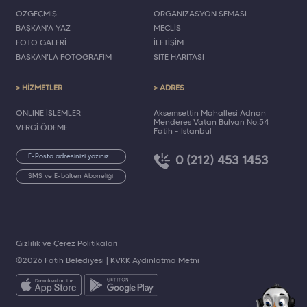
ÖZGEÇMİŞ
ORGANİZASYON ŞEMASI
BAŞKAN'A YAZ
MECLİS
FOTO GALERİ
İLETİŞİM
BAŞKAN'LA FOTOĞRAFIM
SİTE HARİTASI
> HİZMETLER
> ADRES
ONLINE İŞLEMLER
Akşemsettin Mahallesi Adnan
Menderes Vatan Bulvarı No:54
VERGİ ÖDEME
Fatih - İstanbul
0 (212) 453 1453
SMS ve E-bülten Aboneliği
Gizlilik ve Çerez Politikaları
©2026 Fatih Belediyesi |
KVKK Aydınlatma Metni