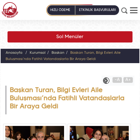
HIZLI ÖDEME
ETKİNLİK BAŞVURULARI
Sol Menüler
Anasayfa
Kurumsal
Başkan
Başkan Turan, Bilgi Evleri Aile
Buluşması’nda Fatihli Vatandaşlarla Bir Araya Geldi
-A
A+
Başkan Turan, Bilgi Evleri Aile
Buluşması’nda Fatihli Vatandaşlarla
Bir Araya Geldi