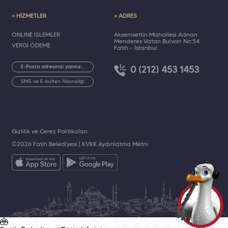
> HİZMETLER
> ADRES
ONLINE İŞLEMLER
Akşemsettin Mahallesi Adnan
Menderes Vatan Bulvarı No:54
VERGİ ÖDEME
Fatih - İstanbul
0 (212) 453 1453
SMS ve E-bülten Aboneliği
Gizlilik ve Çerez Politikaları
©2026 Fatih Belediyesi |
KVKK Aydınlatma Metni