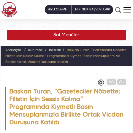
HIZLI ÖDEME
ETKİNLİK BAŞVURULARI
Sol Menüler
Anasayfa
Kurumsal
Başkan
Başkan Turan, “Gazeteciler Nöbette:
Filistin İçin Sessiz Kalma” Programında Kıymetli Basın Mensuplarımızla
Birlikte Ortak Vicdan Duruşuna Katıldı
-A
A+
Başkan Turan, “Gazeteciler Nöbette:
Filistin İçin Sessiz Kalma”
Programında Kıymetli Basın
Mensuplarımızla Birlikte Ortak Vicdan
Duruşuna Katıldı