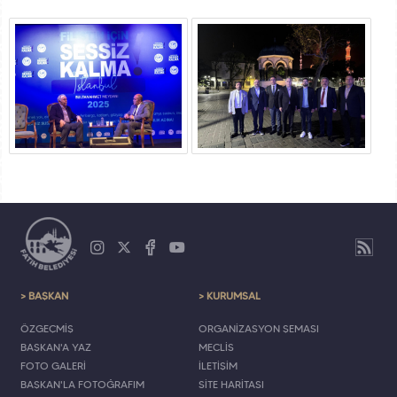
> BAŞKAN
> KURUMSAL
ÖZGEÇMİŞ
ORGANİZASYON ŞEMASI
BAŞKAN'A YAZ
MECLİS
FOTO GALERİ
İLETİŞİM
BAŞKAN'LA FOTOĞRAFIM
SİTE HARİTASI