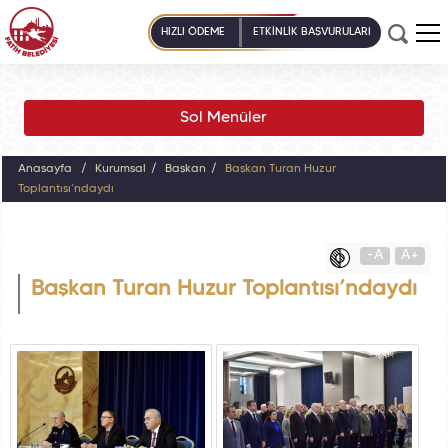
HIZLI ÖDEME
ETKİNLİK BAŞVURULARI
Sol Menüler
Anasayfa
Kurumsal
Başkan
Başkan Turan Huzur
Toplantısı’ndaydı
-A
A+
Başkan Turan Huzur Toplantısı’ndaydı