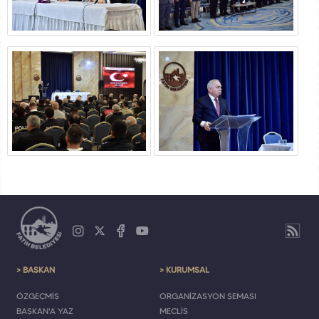
> BAŞKAN
> KURUMSAL
ÖZGEÇMİŞ
ORGANİZASYON ŞEMASI
BAŞKAN'A YAZ
MECLİS