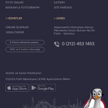
FOTO GALERİ
İLETİŞİM
BAŞKAN'LA FOTOĞRAFIM
SİTE HARİTASI
> HİZMETLER
> ADRES
ONLINE İŞLEMLER
Akşemsettin Mahallesi Adnan
Menderes Vatan Bulvarı No:54
VERGİ ÖDEME
Fatih - İstanbul
0 (212) 453 1453
SMS ve E-bülten Aboneliği
Gizlilik ve Çerez Politikaları
©2026 Fatih Belediyesi |
KVKK Aydınlatma Metni