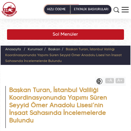
HIZLI ÖDEME
ETKİNLİK BAŞVURULARI
Sol Menüler
Anasayfa
Kurumsal
Başkan
Başkan Turan, İstanbul Valiliği
Koordinasyonunda Yapımı Süren Seyyid Ömer Anadolu Lisesi’nin İnşaat
Sahasında İncelemelerde Bulundu
-A
A+
Başkan Turan, İstanbul Valiliği
Koordinasyonunda Yapımı Süren
Seyyid Ömer Anadolu Lisesi’nin
İnşaat Sahasında İncelemelerde
Bulundu