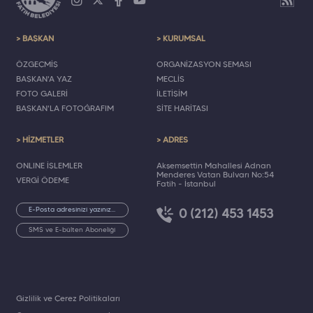
> BAŞKAN
> KURUMSAL
ÖZGEÇMİŞ
ORGANİZASYON ŞEMASI
BAŞKAN'A YAZ
MECLİS
FOTO GALERİ
İLETİŞİM
BAŞKAN'LA FOTOĞRAFIM
SİTE HARİTASI
> HİZMETLER
> ADRES
ONLINE İŞLEMLER
Akşemsettin Mahallesi Adnan
Menderes Vatan Bulvarı No:54
VERGİ ÖDEME
Fatih - İstanbul
0 (212) 453 1453
SMS ve E-bülten Aboneliği
Gizlilik ve Çerez Politikaları