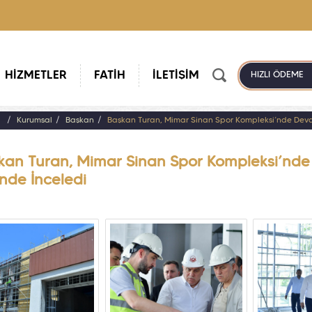
HİZMETLER
FATİH
İLETİŞİM
HIZLI ÖDEME
a
Kurumsal
Başkan
Başkan Turan, Mimar Sinan Spor Kompleksi’nde Deva
kan Turan, Mimar Sinan Spor Kompleksi’nde
inde İnceledi