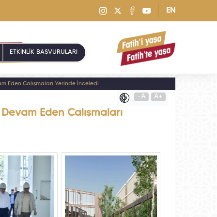
EN
ETKİNLİK BAŞVURULARI
m Eden Çalışmaları Yerinde İnceledi
-A
A+
 Devam Eden Çalışmaları