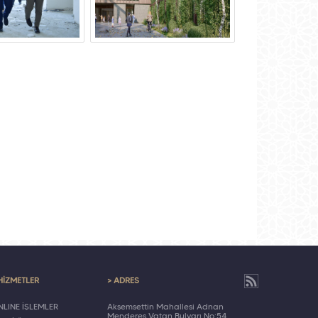
HİZMETLER
> ADRES
LINE İŞLEMLER
Akşemsettin Mahallesi Adnan
Menderes Vatan Bulvarı No:54