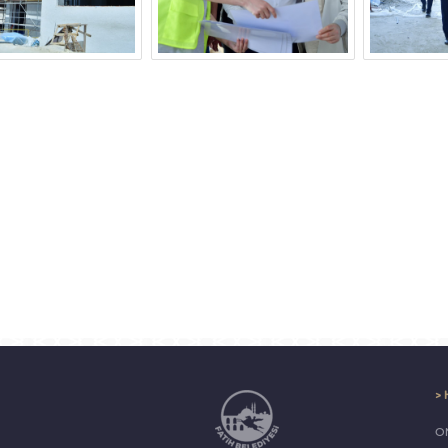
> 
ON