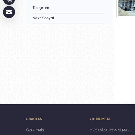
Telegram
Next Sosyal
> BAŞKAN
> KURUMSAL
ÖZGEÇMİŞ
ORGANİZASYON ŞEMASI