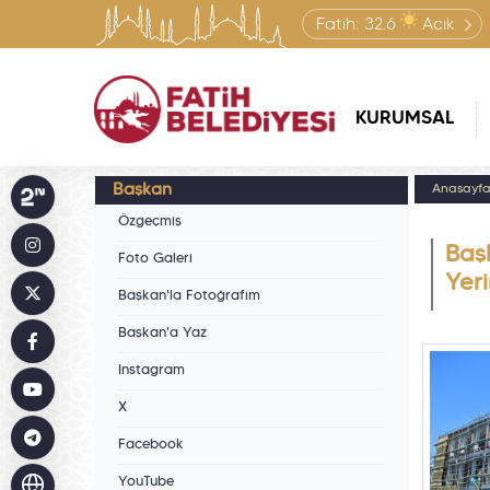
Fatih:
32.6
Açık
KURUMSAL
Başkan
Anasayf
Özgeçmiş
Baş
Foto Galeri
Yer
Başkan'la Fotoğrafım
Başkan'a Yaz
Instagram
X
Facebook
YouTube