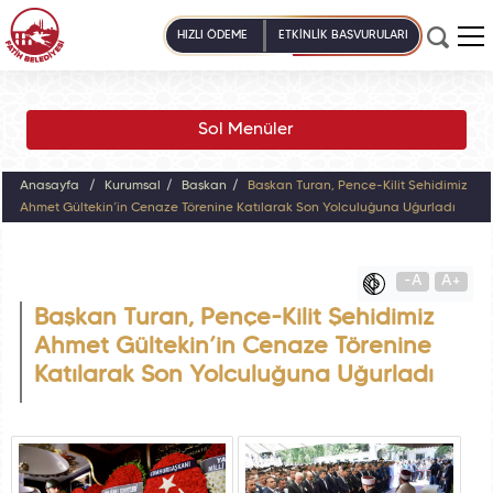
HIZLI ÖDEME
ETKİNLİK BAŞVURULARI
Sol Menüler
Anasayfa
Kurumsal
Başkan
Başkan Turan, Pençe-Kilit Şehidimiz
Ahmet Gültekin’in Cenaze Törenine Katılarak Son Yolculuğuna Uğurladı
-A
A+
Başkan Turan, Pençe-Kilit Şehidimiz
Ahmet Gültekin’in Cenaze Törenine
Katılarak Son Yolculuğuna Uğurladı