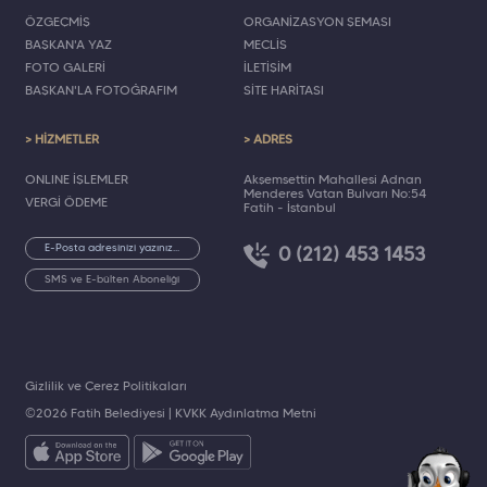
ÖZGEÇMİŞ
ORGANİZASYON ŞEMASI
BAŞKAN'A YAZ
MECLİS
FOTO GALERİ
İLETİŞİM
BAŞKAN'LA FOTOĞRAFIM
SİTE HARİTASI
> HİZMETLER
> ADRES
ONLINE İŞLEMLER
Akşemsettin Mahallesi Adnan
Menderes Vatan Bulvarı No:54
VERGİ ÖDEME
Fatih - İstanbul
0 (212) 453 1453
SMS ve E-bülten Aboneliği
Gizlilik ve Çerez Politikaları
©2026 Fatih Belediyesi |
KVKK Aydınlatma Metni