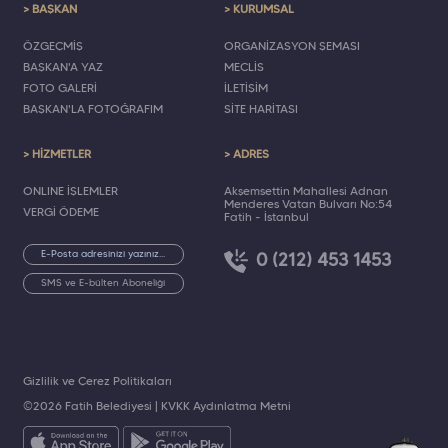
> BAŞKAN
> KURUMSAL
ÖZGEÇMİŞ
ORGANİZASYON ŞEMASI
BAŞKAN'A YAZ
MECLİS
FOTO GALERİ
İLETİŞİM
BAŞKAN'LA FOTOĞRAFIM
SİTE HARİTASI
> HİZMETLER
> ADRES
ONLINE İŞLEMLER
Akşemsettin Mahallesi Adnan
Menderes Vatan Bulvarı No:54
VERGİ ÖDEME
Fatih - İstanbul
0 (212) 453 1453
SMS ve E-bülten Aboneliği
Gizlilik ve Çerez Politikaları
©2026 Fatih Belediyesi |
KVKK Aydınlatma Metni