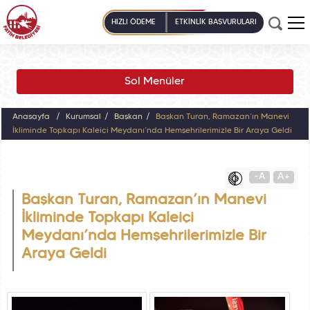
HIZLI ÖDEME
ETKİNLİK BAŞVURULARI
Sol Menüler
Anasayfa
Kurumsal
Başkan
Başkan Turan, Ramazan’ın Manevi
İkliminde Topkapı Kaleiçi Meydanı’nda Hemşehrilerimizle Bir Araya Geldi
-A
A+
Başkan Turan, Ramazan’ın Manevi
İkliminde Topkapı Kaleiçi
Meydanı’nda Hemşehrilerimizle Bir
Araya Geldi