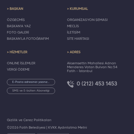
> BAŞKAN
> KURUMSAL
ÖZGEÇMİŞ
ORGANİZASYON ŞEMASI
BAŞKAN'A YAZ
MECLİS
FOTO GALERİ
İLETİŞİM
BAŞKAN'LA FOTOĞRAFIM
SİTE HARİTASI
> HİZMETLER
> ADRES
ONLINE İŞLEMLER
Akşemsettin Mahallesi Adnan
Menderes Vatan Bulvarı No:54
VERGİ ÖDEME
Fatih - İstanbul
0 (212) 453 1453
SMS ve E-bülten Aboneliği
Gizlilik ve Çerez Politikaları
©2026 Fatih Belediyesi |
KVKK Aydınlatma Metni