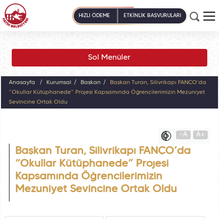
HIZLI ÖDEME
ETKİNLİK BAŞVURULARI
Sol Menüler
Anasayfa
Kurumsal
Başkan
Başkan Turan, Silivrikapı FANÇO’da
“Okullar Kütüphanede” Projesi Kapsamında Öğrencilerimizin Mezuniyet
Sevincine Ortak Oldu
-A
A+
Başkan Turan, Silivrikapı FANÇO’da
“Okullar Kütüphanede” Projesi
Kapsamında Öğrencilerimizin
Mezuniyet Sevincine Ortak Oldu