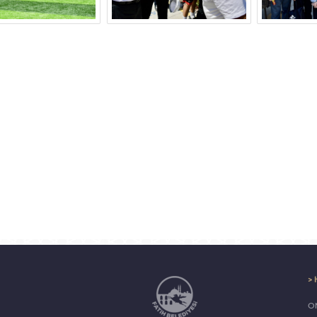
> 
ON