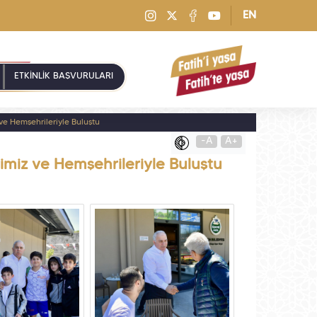
EN
ETKİNLİK BAŞVURULARI
ve Hemşehrileriyle Buluştu
-A
A+
imiz ve Hemşehrileriyle Buluştu