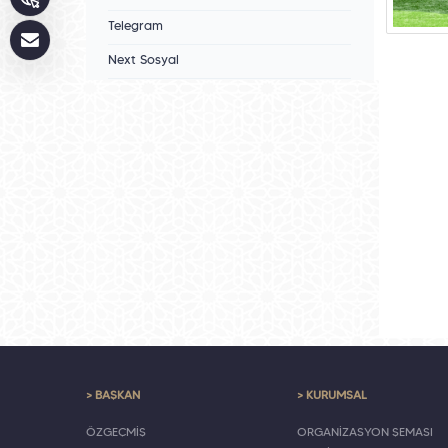
Telegram
Next Sosyal
> BAŞKAN
> KURUMSAL
ÖZGEÇMİŞ
ORGANİZASYON ŞEMASI