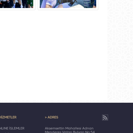
HİZMETLER
> ADRES
LINE İŞLEMLER
Akşemsettin Mahallesi Adnan
Menderes Vatan Bulvarı No:54