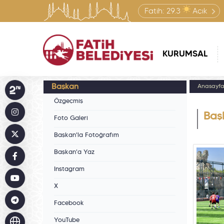
Fatih:
29.3
Açık
KURUMSAL
Başkan
Anasayf
Özgeçmiş
Başk
Foto Galeri
Başkan'la Fotoğrafım
Başkan'a Yaz
Instagram
X
Facebook
YouTube