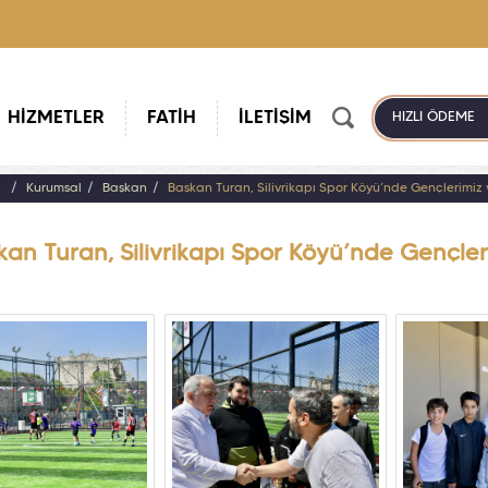
HİZMETLER
FATİH
İLETİŞİM
HIZLI ÖDEME
a
Kurumsal
Başkan
Başkan Turan, Silivrikapı Spor Köyü’nde Gençlerimiz 
an Turan, Silivrikapı Spor Köyü’nde Gençler