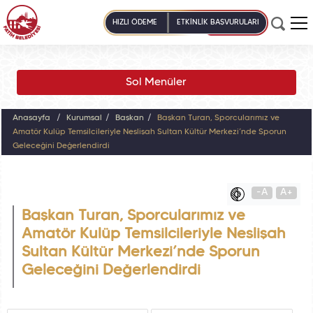
HIZLI ÖDEME
ETKİNLİK BAŞVURULARI
Sol Menüler
Anasayfa
Kurumsal
Başkan
Başkan Turan, Sporcularımız ve
Amatör Kulüp Temsilcileriyle Neslişah Sultan Kültür Merkezi’nde Sporun
Geleceğini Değerlendirdi
-A
A+
Başkan Turan, Sporcularımız ve
Amatör Kulüp Temsilcileriyle Neslişah
Sultan Kültür Merkezi’nde Sporun
Geleceğini Değerlendirdi