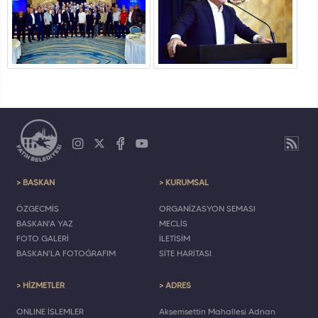
> BAŞKAN
> KURUMSAL
ÖZGEÇMİŞ
ORGANİZASYON ŞEMASI
BAŞKAN'A YAZ
MECLİS
FOTO GALERİ
İLETİŞİM
BAŞKAN'LA FOTOĞRAFIM
SİTE HARİTASI
> HİZMETLER
> ADRES
ONLINE İŞLEMLER
Akşemsettin Mahallesi Adnan