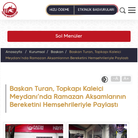
HIZLI ÖDEME
ETKİNLİK BAŞVURULARI
Sol Menüler
Anasayfa
Kurumsal
Başkan
Başkan Turan, Topkapı Kaleiçi
Meydanı’nda Ramazan Akşamlarının Bereketini Hemşehrileriyle Paylaştı
-A
A+
Başkan Turan, Topkapı Kaleiçi
Meydanı’nda Ramazan Akşamlarının
Bereketini Hemşehrileriyle Paylaştı