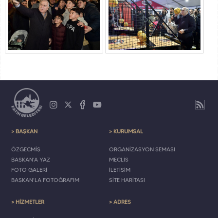
> BAŞKAN
> KURUMSAL
ÖZGEÇMİŞ
ORGANİZASYON ŞEMASI
BAŞKAN'A YAZ
MECLİS
FOTO GALERİ
İLETİŞİM
BAŞKAN'LA FOTOĞRAFIM
SİTE HARİTASI
> HİZMETLER
> ADRES