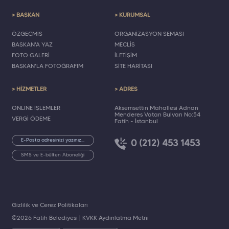
> BAŞKAN
> KURUMSAL
ÖZGEÇMİŞ
ORGANİZASYON ŞEMASI
BAŞKAN'A YAZ
MECLİS
FOTO GALERİ
İLETİŞİM
BAŞKAN'LA FOTOĞRAFIM
SİTE HARİTASI
> HİZMETLER
> ADRES
ONLINE İŞLEMLER
Akşemsettin Mahallesi Adnan
Menderes Vatan Bulvarı No:54
VERGİ ÖDEME
Fatih - İstanbul
0 (212) 453 1453
SMS ve E-bülten Aboneliği
Gizlilik ve Çerez Politikaları
©2026 Fatih Belediyesi |
KVKK Aydınlatma Metni