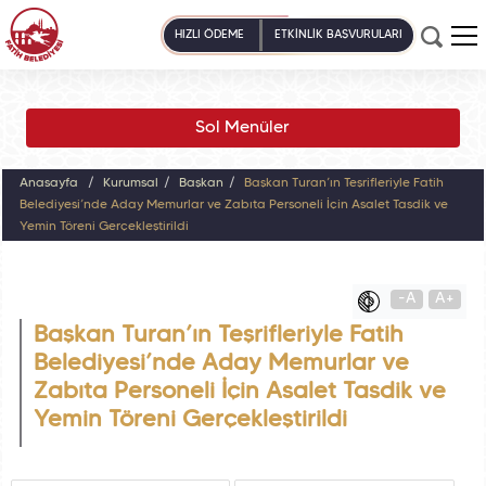
HIZLI ÖDEME
ETKİNLİK BAŞVURULARI
Sol Menüler
Anasayfa
Kurumsal
Başkan
Başkan Turan’ın Teşrifleriyle Fatih
Belediyesi’nde Aday Memurlar ve Zabıta Personeli İçin Asalet Tasdik ve
Yemin Töreni Gerçekleştirildi
-A
A+
Başkan Turan’ın Teşrifleriyle Fatih
Belediyesi’nde Aday Memurlar ve
Zabıta Personeli İçin Asalet Tasdik ve
Yemin Töreni Gerçekleştirildi