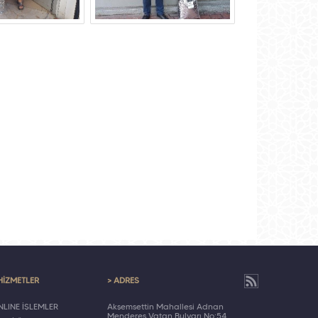
HİZMETLER
> ADRES
LINE İŞLEMLER
Akşemsettin Mahallesi Adnan
Menderes Vatan Bulvarı No:54