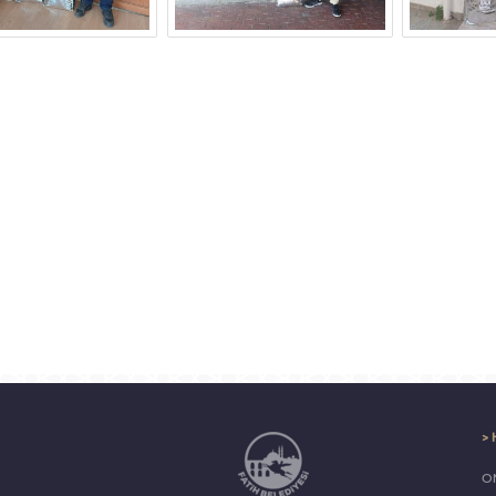
> 
ON