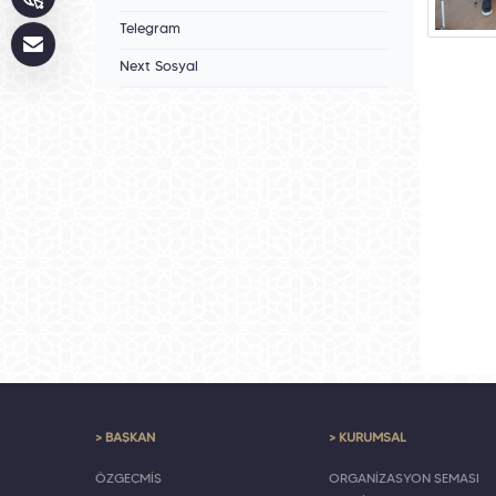
Telegram
Next Sosyal
> BAŞKAN
> KURUMSAL
ÖZGEÇMİŞ
ORGANİZASYON ŞEMASI