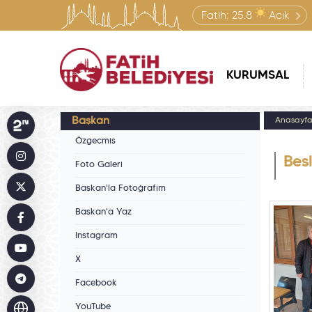
Fatih:
25.8
Açık
KURUMSAL
Başkan
Anasayf
Özgeçmiş
Besl
Foto Galeri
Başkan'la Fotoğrafım
Başkan'a Yaz
Instagram
X
Facebook
YouTube