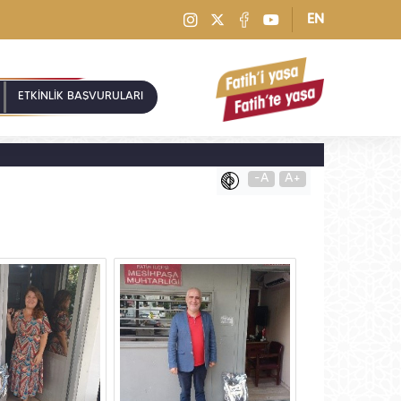
EN
ETKİNLİK BAŞVURULARI
-A
A+