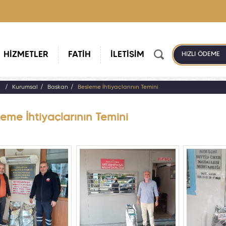
HİZMETLER
FATİH
İLETİŞİM
HIZLI ÖDEME
a
Kurumsal
Başkan
Besleme İhtiyaçlarının Temini
eme İhtiyaçlarının Temini